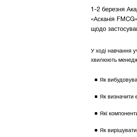
1-2 березня Ак
«Асканія FMCG»
щодо застосува
У ході навчання у
хвилюють менедже
Як вибудовува
Як визначити 
Які компонент
Як вирішувати