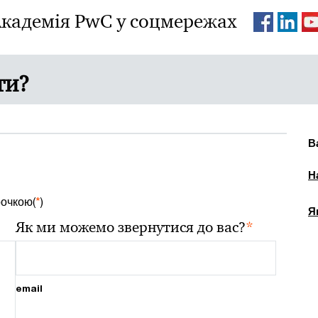
кадемія PwC у соцмережах
ти?
В
Н
рочкою(
*
)
Я
*
Як ми можемо звернутися до вас?
email