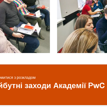
митися з розкладом
бутні заходи Академії PwC