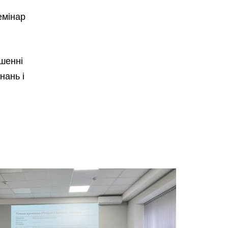
емінар
шенні
нань і