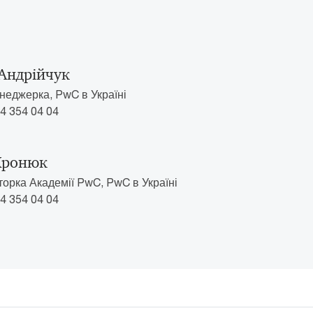
Андрійчук
еджерка, PwC в Україні
4 354 04 04
Хронюк
торка Академії PwC, PwC в Україні
4 354 04 04