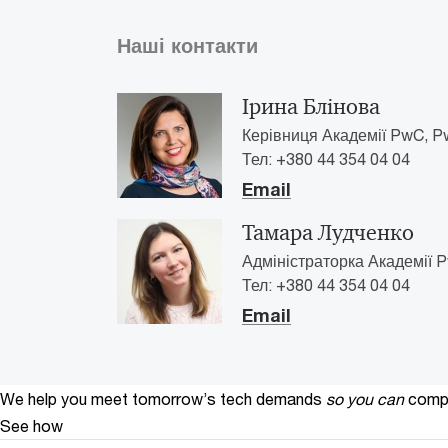
Наші контакти
Ірина Блінова
Керівниця Академії PwC, Pw
Тел: +380 44 354 04 04
Email
Тамара Лудченко
Адміністраторка Академії P
Тел: +380 44 354 04 04
Email
We help you meet tomorrow’s tech demands
so you can
compe
See how