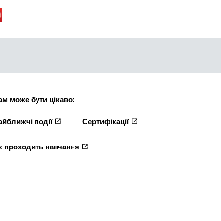
ам може бути цікаво:
айближчі події
Сертифікації
к проходить навчання