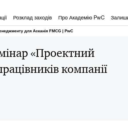
ції
Розклад заходів
Про Академію PwC
Залиши
менеджменту для Асканія FMCG | PwC
мінар «Проектний
рацівників компанії