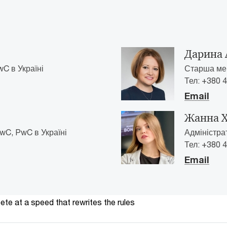
Дарина 
C в Україні
Старша мен
Тел: +380 4
Email
Жанна 
wC, PwC в Україні
Адміністра
Тел: +380 4
Email
te at a speed that rewrites the rules