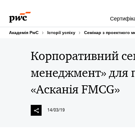
Skip
Skip
to
to
Сертифіка
content
footer
Академія PwC
Історії успіху
Семінар з проектного 
Корпоративний се
менеджмент» для п
«Асканія FMCG»
14/03/19