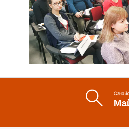
Ознайо
Май