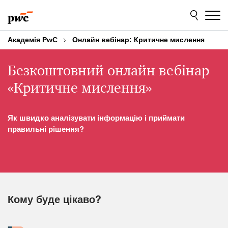
Skip
Skip
to
to
content
footer
Академія PwC
Онлайн вебінар: Критичне мислення
Безкоштовний онлайн вебінар
«Критичне мислення»
Як швидко аналізувати інформацію і приймати
правильні рішення?
Кому буде цікаво?