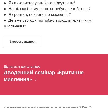
● Як використовують його відсутність?
● Наскільки і чому воно затребуване в бізнесі?
● Як розвинути критичне мислення?
● Де вже сьогодні потрібно володіти критичним
мисленням?
Зареєструватися
Дізнатися детальніше
Дводенний семінар «Критичне
мислення»
Додатково про навчання в Академії PwC