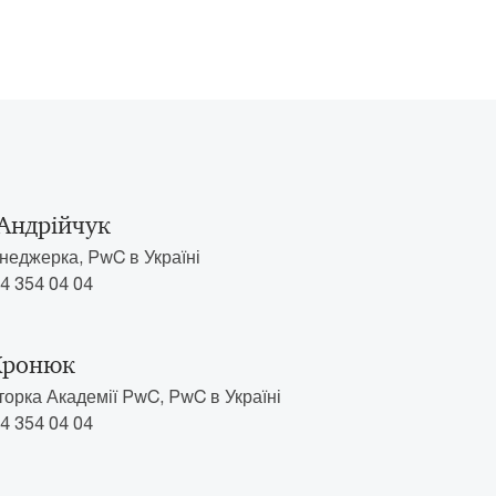
Андрійчук
еджерка, PwC в Україні
4 354 04 04
Хронюк
торка Академії PwC, PwC в Україні
4 354 04 04