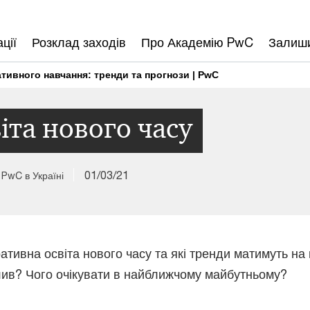
ції
Розклад заходів
Про Академію PwC
Залиши
тивного навчання: тренди та прогнози | PwC
іта нового часу
01/03/21
 PwC в Україні
тивна освіта нового часу та які тренди матимуть на 
ив? Чого очікувати в найближчому майбутньому?