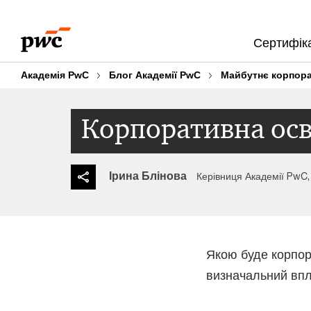
Skip
Skip
to
to
Сертифіка
content
footer
Академія PwC
Блог Академії PwC
Майбутнє корпора
Корпоративна осв
Ірина Блінова
Керівниця Академії PwC,
Якою буде корпора
визначальний впл