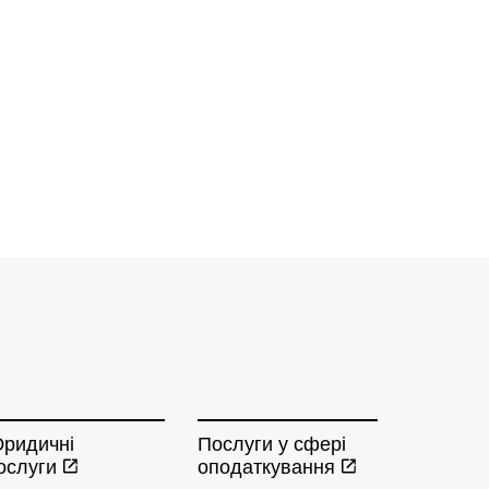
ридичні
Послуги у сфері
ослуги
оподаткування