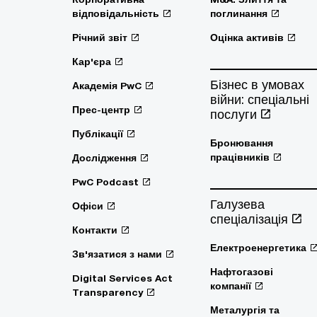
відповідальність
поглинання
Річний звіт
Оцінка активів
Кар'єра
Бізнес в умовах
Академія PwC
війни: спеціальні
Прес-центр
послуги
Публікації
Бронювання
працівників
Дослідження
PwC Podcast
Галузева
Офіси
спеціалізація
Контакти
Електроенергетика
Зв'язатися з нами
Нафтогазові
Digital Services Act
компанії
Transparency
Металургія та