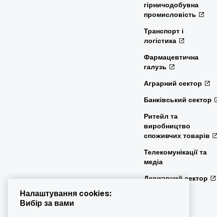
гірничодобувна
промисловість
Транспорт і
логістика
Фармацевтична
галузь
Аграрний сектор
Банківський сектор
Ритейл та
виробництво
споживчих товарів
Телекомунікації та
медіа
Державний сектор
Налаштування cookies:
Вибір за вами