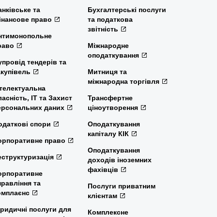
анківське та
Бухгалтерські послуги
інансове право
та податкова
звітність
нтимонопольне
раво
Міжнародне
оподаткування
упровід тендерів та
акупівель
Митниця та
міжнародна торгівля
нтелектуальна
ласність, ІТ та Захист
Трансфертне
ерсональних даних
ціноутворення
одаткові спори
Оподаткування
капіталу КІК
орпоративне право
Оподаткування
еструктуризація
доходів іноземних
фахівців
орпоративне
правління та
Послуги приватним
омплаєнс
клієнтам
ридичні послуги для
Комплексне