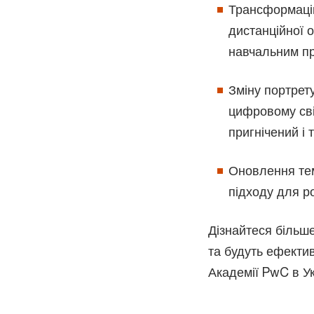
Трансформацію
дистанційної 
навчальним пр
Зміну портрету
цифровому сві
пригнічений і 
Оновлення тем
підходу для р
Дізнайтеся більше
та будуть ефектив
Академії PwC в У