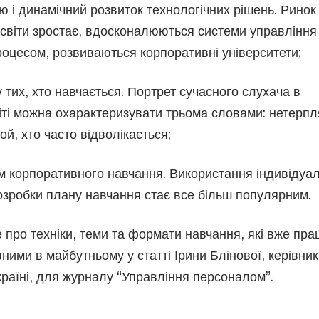
 і динамічний розвиток технологічних рішень. Ринок
освіти зростає, вдосконалюються системи управління
оцесом, розвиваються корпоративні університети;
 тих, хто навчається. Портрет сучасного слухача в
ті можна охарактеризувати трьома словами: нетерпл
той, хто часто відволікається;
 корпоративного навчання. Використання індивідуа
озробки плану навчання стає все більш популярним.
 про техніки, теми та формати навчання, які вже пр
ними в майбутньому у статті Ірини Блінової, керівни
країні, для журналу “Управління персоналом”.