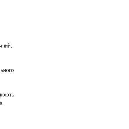
ячий,
льного
ацюють
ка