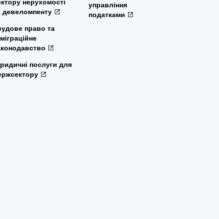
ектору нерухомості
управління
а девеломпенту
податками
рудове право та
мміграційне
аконодавство
ридичні послуги для
ержсектору