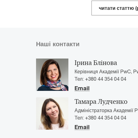
читати статтю 
Наші контакти
Ірина Блінова
Керівниця Академії PwC, Pw
Тел: +380 44 354 04 04
Email
Тамара Лудченко
Адміністраторка Академії P
Тел: +380 44 354 04 04
Email