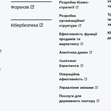
с
Розробка бізнес-
т
Форензік
стратегії
Т
Розробка
і
організаційної
Кібербезпека
з
структури
Ю
Ефективність функції
д
продажів та
маркетингу
Аналітика даних
Customer
Experience
Операційна
ефективність
Управління змінами
Послуги для
державного сектору