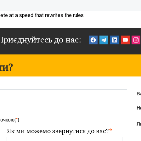
te at a speed that rewrites the rules
Приєднуйтесь до нас:
ти?
В
Н
рочкою(
*
)
Я
*
Як ми можемо звернутися до вас?