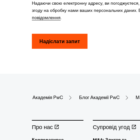
Надаючи свою електронну адресу, ви погоджуєтеся
згоду на обробку нами ваших персональних даних. В
повідомлення
.
Надіслати запит
Академія PwC
Блог Академії PwC
М
Про нас
Супровід угод
Корпоративна
M&A: Злиття та