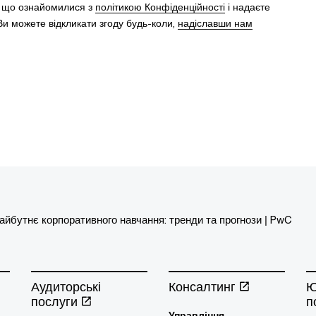
, що ознайомилися з
політикою Конфіденційності
і надаєте
и можете відкликати згоду будь-коли,
надіславши нам
айбутнє корпоративного навчання: тренди та прогнози | PwC
Аудиторські
Консалтинг
Ю
послуги
п
Управління