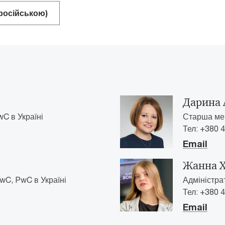
(російською)
Дарина 
C в Україні
Старша мен
Тел: +380 4
Email
Жанна 
wC, PwC в Україні
Адміністра
Тел: +380 4
Email