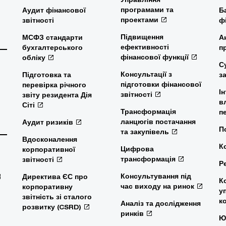
програмами та
Аудит фінансової
Б
проектами
звітності
ф
Підвищення
МСФЗ стандарти
А
ефективності
бухгалтерського
п
фінансової функції
обліку
С
Консультації з
Підготовка та
з
підготовки фінансової
перевірка річного
І
звітності
звіту резидента Дія
в
Сіті
Трансформація
п
ланцюгів постачання
Аудит ризиків
П
та закупівель
Вдосконалення
К
Цифрова
корпоративної
трансформація
звітності
Р
Консультування під
Директива ЄС про
К
час виходу на ринок
корпоративну
у
звітність зі сталого
к
Аналіз та дослідження
розвитку (CSRD)
ринків
Ю