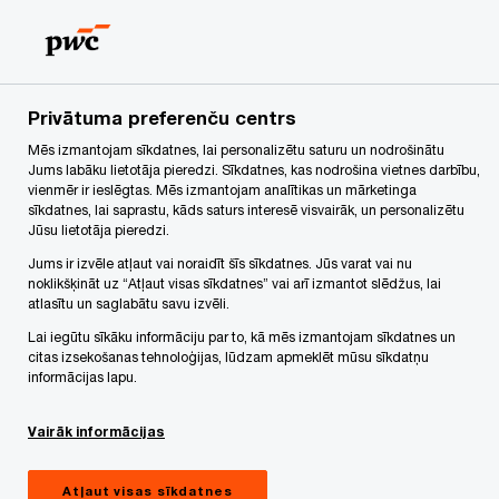
Skip
Skip
to
to
content
footer
PwC Latvija
PwC's Academy Latvija
Ikdienas transfertce
Privātuma preferenču centrs
Mēs izmantojam sīkdatnes, lai personalizētu saturu un nodrošinātu
Ikdienas transfertcenu
Jums labāku lietotāja pieredzi. Sīkdatnes, kas nodrošina vietnes darbību,
vienmēr ir ieslēgtas. Mēs izmantojam analītikas un mārketinga
sīkdatnes, lai saprastu, kāds saturs interesē visvairāk, un personalizētu
jautājumi šeit un tagad
Jūsu lietotāja pieredzi.
Jums ir izvēle atļaut vai noraidīt šīs sīkdatnes. Jūs varat vai nu
noklikšķināt uz “Atļaut visas sīkdatnes” vai arī izmantot slēdžus, lai
atlasītu un saglabātu savu izvēli.
Lai iegūtu sīkāku informāciju par to, kā mēs izmantojam sīkdatnes un
citas izsekošanas tehnoloģijas, lūdzam apmeklēt mūsu sīkdatņu
informācijas lapu.
Piedalīšanās vebinārā būtu ieteicama un
Vairāk informācijas
īpaši noderīga uzņēmumu darbiniekiem,
kuru kompetencē ietilpst transfertcenu
Atļaut visas sīkdatnes