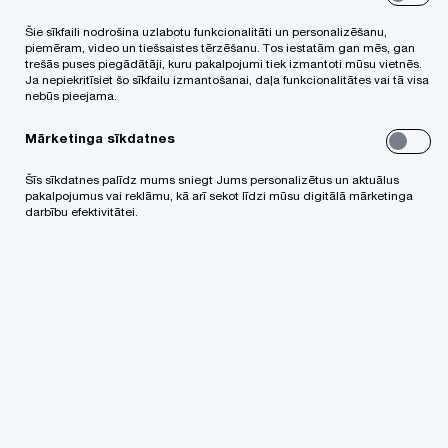
rekomendācijām, ar minimālu atsauci uz teoriju.
Šie sīkfaili nodrošina uzlabotu funkcionalitāti un personalizēšanu,
piemēram, video un tiešsaistes tērzēšanu. Tos iestatām gan mēs, gan
trešās puses piegādātāji, kuru pakalpojumi tiek izmantoti mūsu vietnēs.
Iesakām pieteikties vebinārā, jo:
Ja nepiekritīsiet šo sīkfailu izmantošanai, daļa funkcionalitātes vai tā visa
nebūs pieejama.
Mārketinga sīkdatnes
atsvaidzināsim zināšanas un sniegsim
pamācošas rekomendācijas, par saistīto
Šīs sīkdatnes palīdz mums sniegt Jums personalizētus un aktuālus
pakalpojumus vai reklāmu, kā arī sekot līdzi mūsu digitālā mārketinga
personu saņemtajiem | sniegtajiem atbalsta
darbību efektivitātei.
pakalpojumu darījumiem, ko nodokļu
administrācija jo sevišķi uzrauga
dosim norādes, kā rīkoties, saņemot
transfertcenu gada korekciju rēķinu no Grupas
saistītiem uzņēmumiem, kas, kā ikdienā
novērots, bieži tiek izrakstīti par izdevumu
palielinājumu Latvijas nodokļu maksātājam