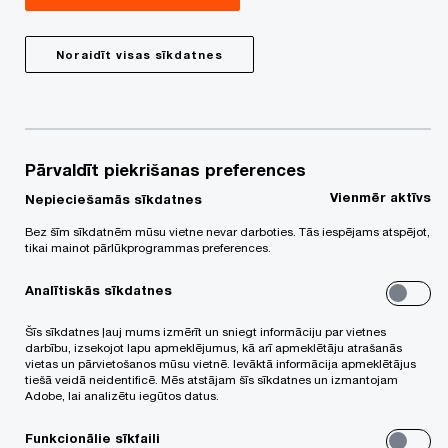
vērtēšanas jautājumi. Mums būs vērtīgi
ieteikumi!
Noraidīt visas sīkdatnes
Saturs
Pārvaldīt piekrišanas preferences
Ikvienam nodokļu maksātājam saistoši ir Latvijas
Vienmēr aktīvs
Nepieciešamās sīkdatnes
izvēlētie nodokļu politikas risinājumi un noteikumi.
Arī Uzņēmumu ienākuma nodokļa likumā
Bez šīm sīkdatnēm mūsu vietne nevar darboties. Tās iespējams atspējot,
tikai mainot pārlūkprogrammas preferences.
minētajam nodokļu maksātājam transfertcenu
Analītiskās sīkdatnes
pamatošanā - jāievēro Latvijas transfertcenu
normatīvā regulējuma pašreizējā brīdī pastāvošās
Šīs sīkdatnes ļauj mums izmērīt un sniegt informāciju par vietnes
darbību, izsekojot lapu apmeklējumus, kā arī apmeklētāju atrašanās
prasības, un izdarītiem secinājumiem ir jābūt
vietas un pārvietošanos mūsu vietnē. Ievāktā informācija apmeklētājus
tiešā veidā neidentificē. Mēs atstājam šīs sīkdatnes un izmantojam
saskaņā ar labāko transfertcenu praksi.
Adobe, lai analizētu iegūtos datus.
Apmācība būs vērsta uz praktiskām
Funkcionālie sīkfaili