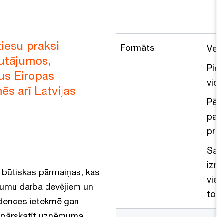
iesu praksi
Formāts
Ve
autājumos,
Pi
us Eiropas
vi
ēs arī Latvijas
Pē
pa
pr
Sa
iz
s būtiskas pārmaiņas, kas
vi
ājumu darba devējiem un
to
endences ietekmē gan
iek pārskatīt uzņēmuma