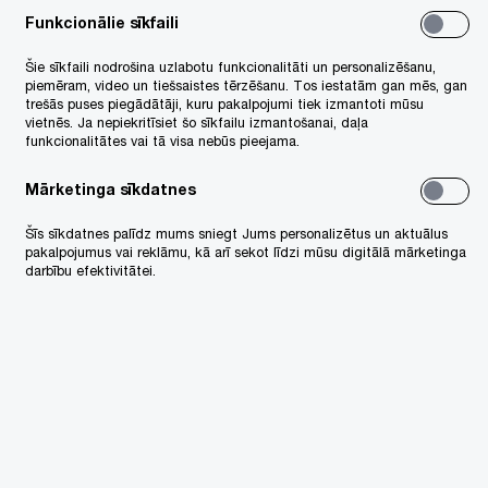
ēna Arbidāne
, PwC Latvija nodokļu
Funkcionālie sīkfaili
daļas direktore, Personāla un
Šie sīkfaili nodrošina uzlabotu funkcionalitāti un personalizēšanu,
ganizāciju pārveides pakalpojumu
piemēram, video un tiešsaistes tērzēšanu. Tos iestatām gan mēs, gan
trešās puses piegādātāji, kuru pakalpojumi tiek izmantoti mūsu
dītāja Baltijā
vietnēs. Ja nepiekritīsiet šo sīkfailu izmantošanai, daļa
funkcionalitātes vai tā visa nebūs pieejama.
gars Riņķis
, jurists
Mārketinga sīkdatnes
5 EUR + PVN
Šīs sīkdatnes palīdz mums sniegt Jums personalizētus un aktuālus
pakalpojumus vai reklāmu, kā arī sekot līdzi mūsu digitālā mārketinga
darbību efektivitātei.
ķinu nosūtām uz e-pastu, kas norādīts
eteikumā. Rēķina samaksas termiņš ir 14
enas no tā izrakstīšanas brīža.
 +371 67094400
v_pwckursi@pwc.com