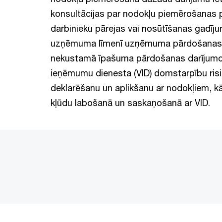
konsultācijas par nodokļu piemērošanas po
darbinieku pārejas vai nosūtīšanas gadī
uzņēmuma līmenī uzņēmuma pārdošanas,
nekustamā īpašuma pārdošanas darījumos, u
ieņēmumu dienesta (VID) domstarpību risi
deklarēšanu un aplikšanu ar nodokļiem, k
kļūdu labošanā un saskaņošanā ar VID.