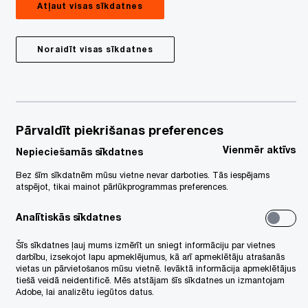
Atļaut visas sīkdatnes
Noraidīt visas sīkdatnes
binārs ir noticis 14.09.2023.
edāvājam iespēju iegādāties
deoierakstu |
2,5 stundas
Pārvaldīt piekrišanas preferences
c reģistrēšanās saņemsiet informāciju
Vienmēr aktīvs
Nepieciešamās sīkdatnes
r vebināra videoierakstu, kā arī
Bez šīm sīkdatnēm mūsu vietne nevar darboties. Tās iespējams
ezentācijas materiālus.
atspējot, tikai mainot pārlūkprogrammas preferences.
turā var būt atsevišķas
Analītiskās sīkdatnes
maiņas/nianses/kompetento iestāžu
Šīs sīkdatnes ļauj mums izmērīt un sniegt informāciju par vietnes
edokļi, kas mainījās no ieraksta brīža,
darbību, izsekojot lapu apmeklējumus, kā arī apmeklētāju atrašanās
vietas un pārvietošanos mūsu vietnē. Ievāktā informācija apmeklētājus
mēr pamatinformācija ir aktuāla.
tiešā veidā neidentificē. Mēs atstājam šīs sīkdatnes un izmantojam
Adobe, lai analizētu iegūtos datus.