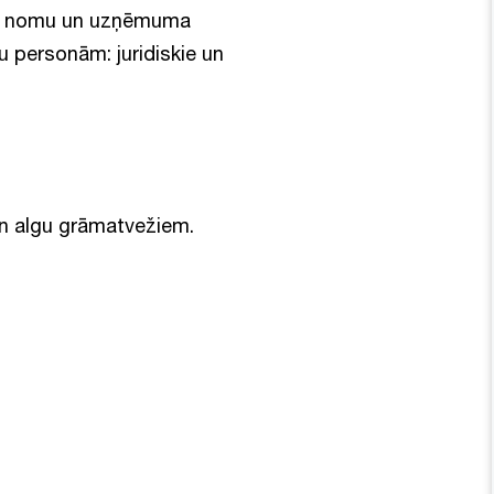
āla nomu un uzņēmuma
tu personām: juridiskie un
 un algu grāmatvežiem.