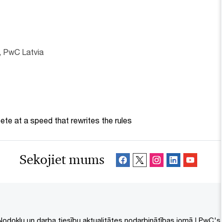
, PwC Latvia
te at a speed that rewrites the rules
Sekojiet mums
Nodokļu un darba tiesību aktualitātes nodarbinātības jomā | PwC'