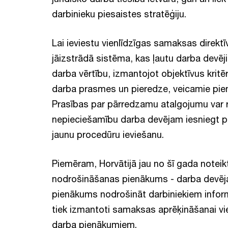
darbinieku piesaistes stratēģiju.
Lai ieviestu vienlīdzīgas samaksas direktī
jāizstrādā sistēma, kas ļautu darba devē
darba vērtību, izmantojot objektīvus kritēr
darba prasmes un pieredze, veicamie pie
Prasības par pārredzamu atalgojumu var r
nepieciešamību darba devējam iesniegt p
jaunu procedūru ieviešanu.
Piemēram, Horvātijā jau no šī gada notei
nodrošināšanas pienākums - darba devēja
pienākums nodrošināt darbiniekiem informāc
tiek izmantoti samaksas aprēķināšanai vi
darba pienākumiem.