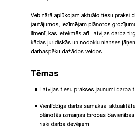
Vebinārā aplūkojam aktuālo tiesu praksi 
jautājumos, iezīmējam plānotos grozījum
līmenī, kas ietekmēs arī Latvijas darba tir
kādas juridiskās un nodokļu nianses jāņem
darbaspēku dažādos veidos.
Tēmas
Latvijas tiesu prakses jaunumi darba 
Vienlīdzīga darba samaksa: aktualitāte,
plānotās izmaiņas Eiropas Savienības 
riski darba devējiem