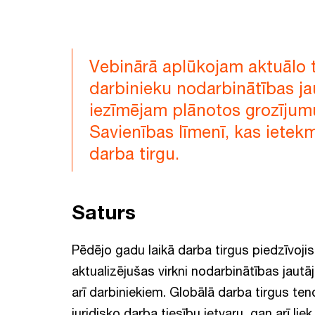
Vebinārā aplūkojam aktuālo t
darbinieku nodarbinātības j
iezīmējam plānotos grozījum
Savienības līmenī, kas ietekm
darba tirgu.
Saturs
Pēdējo gadu laikā darba tirgus piedzīvoji
aktualizējušas virkni nodarbinātības jaut
arī darbiniekiem. Globālā darba tirgus t
juridisko darba tiesību ietvaru, gan arī l