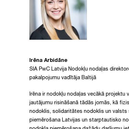
Irēna Arbidāne
SIA PwC Latvija Nodokļu nodaļas direktor
pakalpojumu vadītāja Baltijā
Irēna ir nodokļu nodaļas vecākā projektu v
jautājumu risināšanā tādās jomās, kā fiz
nodoklis, solidaritātes nodoklis un valst
piemērošana Latvijas un starptautisko n
nodokļa piemērošana dažādu darījumu iet