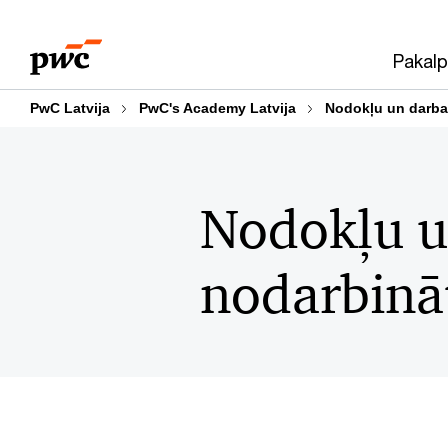
Skip
Skip
to
to
Pakalp
content
footer
PwC Latvija
PwC's Academy Latvija
Nodokļu un darba 
Nodokļu un
nodarbinā