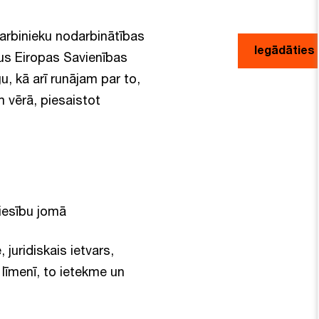
darbinieku nodarbinātības
Iegādāties 
us Eiropas Savienības
gu, kā arī runājam par to,
 vērā, piesaistot
tiesību jomā
 juridiskais ietvars,
līmenī, to ietekme un