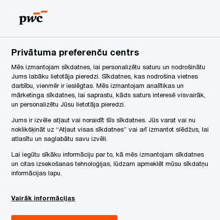
Latvia
LV
Search
Karjera
Privātuma preferenču centrs
eraksts
Mēs izmantojam sīkdatnes, lai personalizētu saturu un nodrošinātu
Jums labāku lietotāja pieredzi. Sīkdatnes, kas nodrošina vietnes
darbību, vienmēr ir ieslēgtas. Mēs izmantojam analītikas un
mārketinga sīkdatnes, lai saprastu, kāds saturs interesē visvairāk,
ualitātes
un personalizētu Jūsu lietotāja pieredzi.
Jums ir izvēle atļaut vai noraidīt šīs sīkdatnes. Jūs varat vai nu
noklikšķināt uz “Atļaut visas sīkdatnes” vai arī izmantot slēdžus, lai
atlasītu un saglabātu savu izvēli.
Lai iegūtu sīkāku informāciju par to, kā mēs izmantojam sīkdatnes
un citas izsekošanas tehnoloģijas, lūdzam apmeklēt mūsu sīkdatņu
informācijas lapu.
Vairāk informācijas
Share