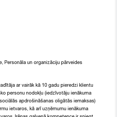
e, Personāla un organizāciju pārveides
adītāja ar vairāk kā 10 gadu pieredzi klientu
isko personu nodokļu (iedzīvotāju ienākuma
s sociālās apdrošināšanas oligātās iemaksas)
ormu ietvaros, kā arī uzņēmumu ienākuma
varos. Irēnas galvenā kompetence ir sniegt