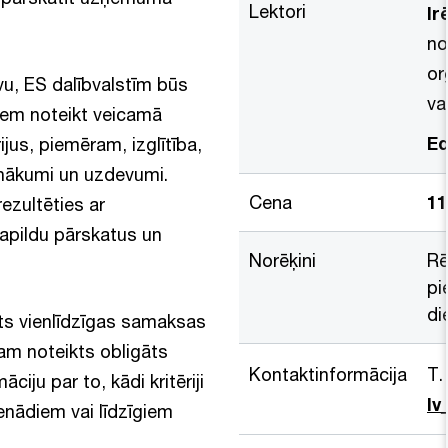
Lektori
Ir
no
or
vu, ES dalībvalstīm būs
va
jiem noteikt veicamā
Ed
ijus, piemēram, izglītība,
nākumi un uzdevumi.
Cena
11
ezultēties ar
apildu pārskatus un
Norēķini
Rē
pi
di
kts vienlīdzīgas samaksas
m noteikts obligāts
Kontaktinformācija
T.
iju par to, kādi kritēriji
l
enādiem vai līdzīgiem