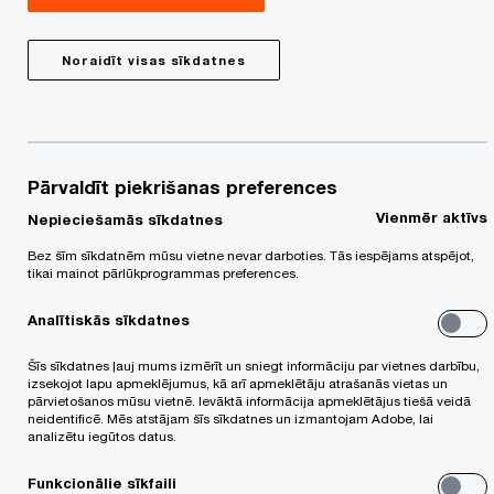
nosaukt vārdu, uzvārdu. Atsevišķos gadījumos, ja
apmeklētājs pārstāv kādu valsts vai pašvaldības
Noraidīt visas sīkdatnes
iestādi un vēlas iekļūt PwC telpās, mēs varam lūgt
uzrādīt arī amata apliecību un/vai personu
apliecinošu dokumentu.
Pārvaldīt piekrišanas preferences
Video novērošanas ieraksti tiek uzglabāti slēgtā
Vienmēr aktīvs
Nepieciešamās sīkdatnes
un drošā vietā, un tiem ir iespējams piekļūt,
Bez šīm sīkdatnēm mūsu vietne nevar darboties. Tās iespējams atspējot,
pamatojoties uz principu “nepieciešams zināt”
tikai mainot pārlūkprogrammas preferences.
(piemēram, lai izvērtētu incidentu). Video ieraksti
Analītiskās sīkdatnes
netiek nodoti trešajām personām, ja vien
Šīs sīkdatnes ļauj mums izmērīt un sniegt informāciju par vietnes darbību,
nepastāv kāds tiesisks pamatojums to darīt
izsekojot lapu apmeklējumus, kā arī apmeklētāju atrašanās vietas un
pārvietošanos mūsu vietnē. Ievāktā informācija apmeklētājus tiešā veidā
(piemēram, tiesību aizsardzības iestāžu
neidentificē. Mēs atstājam šīs sīkdatnes un izmantojam Adobe, lai
analizētu iegūtos datus.
pieprasījums, datu subjekta pieprasījums).
Funkcionālie sīkfaili