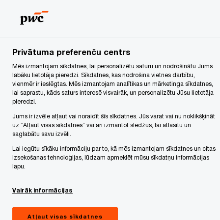
Skip
Skip
to
to
content
footer
PwC Latvija
Privātuma paziņojums
Mūsu biroju apmeklēt
Privātuma preferenču centrs
Mēs izmantojam sīkdatnes, lai personalizētu saturu un nodrošinātu Jums
Mūsu biroju apmeklētāji
labāku lietotāja pieredzi. Sīkdatnes, kas nodrošina vietnes darbību,
vienmēr ir ieslēgtas. Mēs izmantojam analītikas un mārketinga sīkdatnes,
lai saprastu, kāds saturs interesē visvairāk, un personalizētu Jūsu lietotāja
pieredzi.
Jums ir izvēle atļaut vai noraidīt šīs sīkdatnes. Jūs varat vai nu noklikšķināt
Mūsu birojā esam ieviesuši drošības pasākumus,
uz “Atļaut visas sīkdatnes” vai arī izmantot slēdžus, lai atlasītu un
saglabātu savu izvēli.
tostarp telpās atrodas video novērošanas
Lai iegūtu sīkāku informāciju par to, kā mēs izmantojam sīkdatnes un citas
kameras un iekļūšana ēkā un biroja telpās tiek
izsekošanas tehnoloģijas, lūdzam apmeklēt mūsu sīkdatņu informācijas
lapu.
kontrolēta.
Vairāk informācijas
PwC nav ieviesis apmeklētāju reģistrācijas
žurnālu, tomēr apmeklētājiem var tikt lūgts
Atļaut visas sīkdatnes