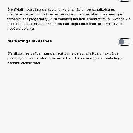
PwC var apstrādāt šādus personas datus:
Šie sīkfaili nodrošina uzlabotu funkcionalitāti un personalizēšanu,
piemēram, video un tiešsaistes tērzēšanu. Tos iestatām gan mēs, gan
trešās puses piegādātāji, kuru pakalpojumi tiek izmantoti mūsu vietnēs. Ja
apmeklētāja vārds, uzvārds un pārstāvētais
nepiekritīsiet šo sīkfailu izmantošanai, daļa funkcionalitātes vai tā visa
nebūs pieejama.
uzņēmums/iestāde;
Mārketinga sīkdatnes
personu apliecinošajā dokumentā ietvertie
Šīs sīkdatnes palīdz mums sniegt Jums personalizētus un aktuālus
dati;
pakalpojumus vai reklāmu, kā arī sekot līdzi mūsu digitālā mārketinga
darbību efektivitātei.
video novērošanas kameru ierakstos redzamie
dati.
Glabāšanas
Apstrādes
Apstrādes nolūki
ilgums
tiesiskais
pamats