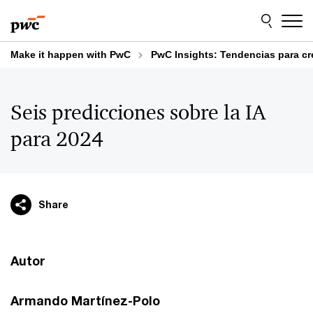
Skip
Skip
to
to
content
footer
Make it happen with PwC
PwC Insights: Tendencias para cr
Seis predicciones sobre la IA
para 2024
Share
Autor
Armando Martínez-Polo