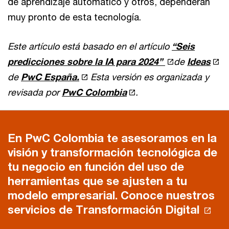
de aprendizaje automático y otros, dependerán
muy pronto de esta tecnología.
Este artículo está basado en el artículo
“Seis
predicciones sobre la IA para 2024”
de
Ideas
de
PwC España.
Esta versión es organizada y
revisada por
PwC Colombia
.
En PwC Colombia te asesoramos en la
visión y transformación tecnológica de
tu negocio en función del uso de
herramientas que se ajusten a tu
modelo empresarial. Conoce nuestros
servicios de Transformación Digital