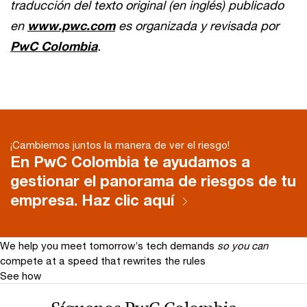
traducción del texto original (en inglés) publicado
en
www.pwc.com
es organizada y revisada por
PwC Colombia
.
¡Cambiemos juntos la manera de ver el riesgo!
En PwC Colombia te ayudamos a
gestionar el panorama de riesgos de tu
empresa. Haz clic aquí
We help you meet tomorrow’s tech demands
so you can
compete at a speed that rewrites the rules
See how