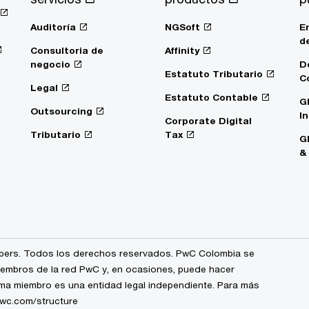
Auditoría
NGSoft
E
d
Consultoria de
Affinity
negocio
D
Estatuto Tributario
C
Legal
Estatuto Contable
G
Outsourcing
I
Corporate Digital
Tributario
Tax
G
&
ers. Todos los derechos reservados. PwC Colombia se
miembros de la red PwC y, en ocasiones, puede hacer
irma miembro es una entidad legal independiente. Para más
pwc.com/structure