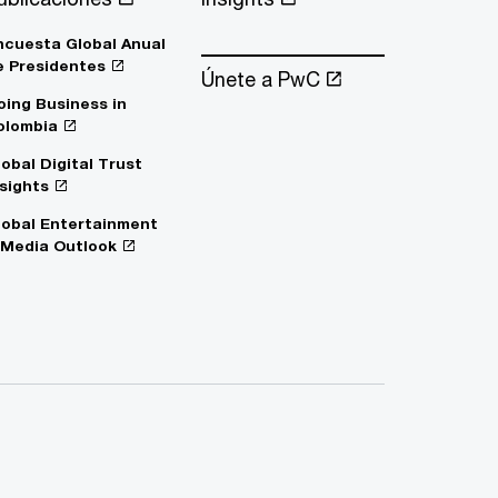
ncuesta Global Anual
e Presidentes
Únete a PwC
oing Business in
olombia
lobal Digital Trust
nsights
lobal Entertainment
 Media Outlook