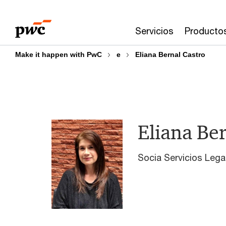
Skip
Skip
to
to
Servicios
Producto
content
footer
Make it happen with PwC
e
Eliana Bernal Castro
Eliana Be
Socia Servicios Leg