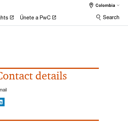
Colombia
Search
ghts
Únete a PwC
Contact details
mail
inkedIn