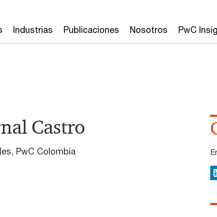
s
Industrias
Publicaciones
Nosotros
PwC Insi
rnal Castro
ales, PwC Colombia
E
L