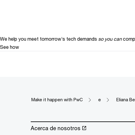
We help you meet tomorrow’s tech demands
so you can
compe
See how
Make it happen with PwC
e
Eliana Be
Acerca de nosotros