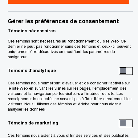
Balado
Veuillez accepter tous les témoins pour écouter ce balado.
Gérer les préférences de consentement
Témoins nécessaires
Changer les paramètres des témoins
Ces témoins sont nécessaires au fonctionnement du site Web. Ce
dernier ne peut pas fonctionner sans ces témoins et ceux-ci peuvent
uniquement être désactivés en modifiant les paramètres du
navigateur.
Description
Transcription
Témoins d’analytique
D’autres façons d’écouter
Épisodes connexes
Ces témoins nous permettent d’évaluer et de consigner l’activité sur
le site Web en suivant les visites sur les pages, l’emplacement des
visiteurs et la navigation par les visiteurs à l’intérieur du site. Les
Découvrez l’engagement de Walmart pour
renseignements collectés ne servent pas à ’identifier directement les
visiteurs. Nous utilisons ces témoins et Adobe pour nous aider à
l’innovation et la transformation numérique dans
analyser les données.
notre récent entretien avec John Bayliss, premier
Témoins de marketing
vice-président et chef de la transformation de
Walmart Canada.
Ces témoins nous aident à vous offrir des services et des publicités