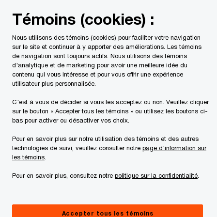
Skip
Skip
Témoins (cookies) :
to
to
content
footer
Nous utilisons des témoins (cookies) pour faciliter votre navigation
PwC Canada
Services
Conseils
La transformation : 
sur le site et continuer à y apporter des améliorations. Les témoins
de navigation sont toujours actifs. Nous utilisons des témoins
d'analytique et de marketing pour avoir une meilleure idée du
contenu qui vous intéresse et pour vous offrir une expérience
utilisateur plus personnalisée.
C'est à vous de décider si vous les acceptez ou non. Veuillez cliquer
sur le bouton « Accepter tous les témoins » ou utilisez les boutons ci-
bas pour activer ou désactiver vos choix.
Pour en savoir plus sur notre utilisation des témoins et des autres
technologies de suivi, veuillez consulter notre
page d'information sur
Balado « Shift » | Saison 5
les témoins
.
Pour en savoir plus, consultez notre
politique sur la confidentialité
.
Walmart : Valoriser l’expérience client et
aider les Canadiens à faire de meilleurs choix
Accepter tous les témoins