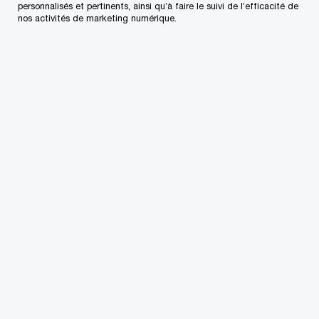
personnalisés et pertinents, ainsi qu’à faire le suivi de l’efficacité de
nos activités de marketing numérique.
BMO Groupe financier : Créer de la valeur pour
l’entreprise et pour l’environnement
Balado
Veuillez accepter tous les témoins pour écouter ce balado.
Changer les paramètres des témoins
Description
Transcription
D’autres façons d’écouter
Épisodes connexes
Une conversation avec Sharon Haward-Laird,