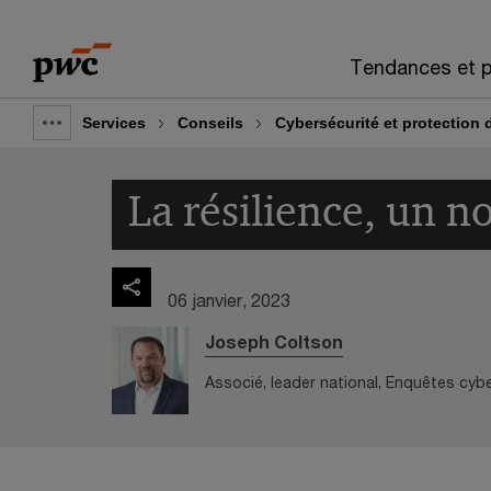
Skip
Skip
to
to
Tendances et p
content
footer
Services
Conseils
Cybersécurité et protection
Show
full
La résilience, un 
breadcrumb
06 janvier, 2023
Joseph Coltson
Associé, leader national, Enquêtes cyb