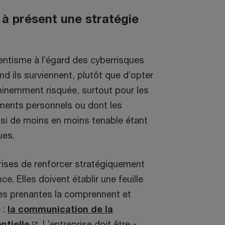
 à présent une stratégie
tentisme à l’égard des cyberrisques
nd ils surviennent, plutôt que d’opter
éminemment risquée, surtout pour les
ements personnels ou dont les
ussi de moins en moins tenable étant
ues.
prises de renforcer stratégiquement
nce. Elles doivent établir une feuille
ies prenantes la comprennent et
 :
la communication de la
S
ntielle
. L’entreprise doit être «