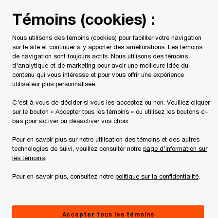
Skip
Skip
Témoins (cookies) :
to
to
content
footer
Nous utilisons des témoins (cookies) pour faciliter votre navigation
PwC Canada
Services
Conseils
Cybersécurité et pr
sur le site et continuer à y apporter des améliorations. Les témoins
de navigation sont toujours actifs. Nous utilisons des témoins
d'analytique et de marketing pour avoir une meilleure idée du
contenu qui vous intéresse et pour vous offrir une expérience
utilisateur plus personnalisée.
Cinq points à retenir
C'est à vous de décider si vous les acceptez ou non. Veuillez cliquer
pour se préparer aux
sur le bouton « Accepter tous les témoins » ou utilisez les boutons ci-
bas pour activer ou désactiver vos choix.
rançongiciels
Pour en savoir plus sur notre utilisation des témoins et des autres
technologies de suivi, veuillez consulter notre
page d'information sur
les témoins
.
Pour en savoir plus, consultez notre
politique sur la confidentialité
.
Les attaques au rançongiciel deviennent de plus
Accepter tous les témoins