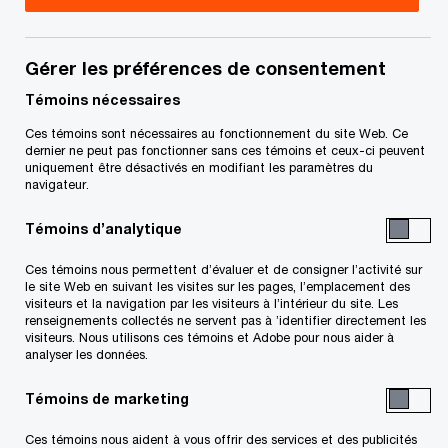
en plus courantes, de plus en plus efficaces et de
plus en plus coûteuses, malgré les progrès des
outils défensifs. Voici ce que vous devez savoir
Gérer les préférences de consentement
pour préparer votre entreprise.
Témoins nécessaires
Ces témoins sont nécessaires au fonctionnement du site Web. Ce
Les attaques au rançongiciel ne sont pas
dernier ne peut pas fonctionner sans ces témoins et ceux-ci peuvent
uniquement être désactivés en modifiant les paramètres du
nouvelles, mais elles préoccupent de plus en plus
navigateur.
les entreprises. Jusqu’à il y a dix ou quinze ans,
Témoins d’analytique
elles n’étaient qu’une nuisance. Elles pouvaient
bloquer les systèmes de leur cible ou crypter les
Ces témoins nous permettent d’évaluer et de consigner l’activité sur
le site Web en suivant les visites sur les pages, l’emplacement des
données, mais elles avaient rarement d’autres
visiteurs et la navigation par les visiteurs à l’intérieur du site. Les
renseignements collectés ne servent pas à ’identifier directement les
répercussions.
visiteurs. Nous utilisons ces témoins et Adobe pour nous aider à
analyser les données.
Entre-temps, les systèmes de défense ont
Témoins de marketing
évolué, mais les attaques aussi.
Ces témoins nous aident à vous offrir des services et des publicités