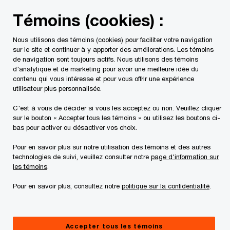
Skip
Skip
Témoins (cookies) :
to
to
content
footer
Nous utilisons des témoins (cookies) pour faciliter votre navigation
PwC Canada
Contacts
r
Robbie Schachter
sur le site et continuer à y apporter des améliorations. Les témoins
de navigation sont toujours actifs. Nous utilisons des témoins
d'analytique et de marketing pour avoir une meilleure idée du
contenu qui vous intéresse et pour vous offrir une expérience
Robbie Schachter
utilisateur plus personnalisée.
Associé, leader, Conseils en technologie, PwC Canada
C'est à vous de décider si vous les acceptez ou non. Veuillez cliquer
sur le bouton « Accepter tous les témoins » ou utilisez les boutons ci-
bas pour activer ou désactiver vos choix.
Robbie Schachter dirige l’équipe nationale
Stratégie et transformation des technologiques
Pour en savoir plus sur notre utilisation des témoins et des autres
technologies de suivi, veuillez consulter notre
page d'information sur
chez PwC Canada. Il possède plus de 20 ans
les témoins
.
d’expérience dans la prestation de services-
Pour en savoir plus, consultez notre
politique sur la confidentialité
.
conseils aux clients des secteurs de la stratégie
technologique, de la sélection de systèmes, de
l’intégration post-fusion, de la transformation et
Accepter tous les témoins