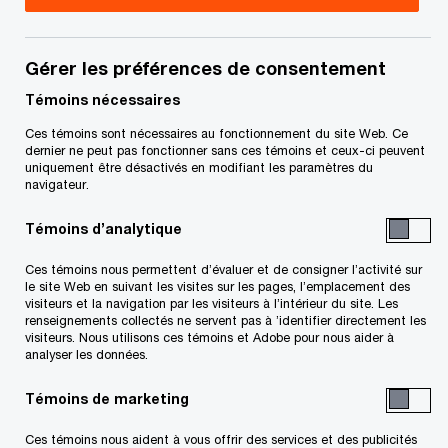
de l’externalisation des TI, et de la gestion de
projets et de portefeuilles TI. Il se spécialise dans
Gérer les préférences de consentement
plusieurs secteurs et segments de marché,
Témoins nécessaires
notamment l’énergie, le secteur public,
Ces témoins sont nécessaires au fonctionnement du site Web. Ce
l’assurance, le secteur minier, les régimes de
dernier ne peut pas fonctionner sans ces témoins et ceux-ci peuvent
retraite, le commerce de détail, les
uniquement être désactivés en modifiant les paramètres du
navigateur.
télécommunications, les services financiers et le
divertissement. Il a travaillé avec des clients
Témoins d’analytique
canadiens, américains et européens.
Ces témoins nous permettent d’évaluer et de consigner l’activité sur
le site Web en suivant les visites sur les pages, l’emplacement des
visiteurs et la navigation par les visiteurs à l’intérieur du site. Les
Robbie est un stratège d’affaires innovateur
renseignements collectés ne servent pas à ’identifier directement les
visiteurs. Nous utilisons ces témoins et Adobe pour nous aider à
orienté résultats. Il est capable de définir un
analyser les données.
problème de façon compréhensible et de résumer
Témoins de marketing
les données pour obtenir des analyses basées
sur les faits et préparer des recommandations
Ces témoins nous aident à vous offrir des services et des publicités