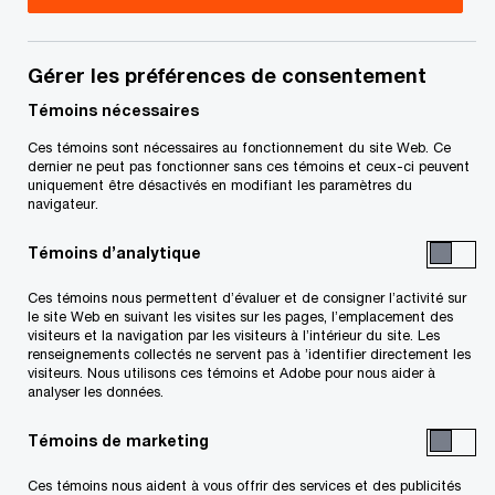
Canada
Nicole Lorenz est associée et spécialiste de
Gérer les préférences de consentement
l’information financière internationale au sein des
Témoins nécessaires
Services fiscaux de PwC, à Toronto.
Ces témoins sont nécessaires au fonctionnement du site Web. Ce
dernier ne peut pas fonctionner sans ces témoins et ceux-ci peuvent
uniquement être désactivés en modifiant les paramètres du
Le rôle de Nicole consiste à aider des institutions
navigateur.
financières et des multinationales à se conformer
Témoins d’analytique
aux obligations d’information financière
internationale, y compris aux exigences du
Ces témoins nous permettent d’évaluer et de consigner l’activité sur
le site Web en suivant les visites sur les pages, l’emplacement des
Qualified Intermediary, de la Foreign Account Tax
visiteurs et la navigation par les visiteurs à l’intérieur du site. Les
renseignements collectés ne servent pas à ’identifier directement les
Compliance Act et de la Norme commune de
visiteurs. Nous utilisons ces témoins et Adobe pour nous aider à
déclaration.
analyser les données.
Témoins de marketing
Avant de s’établir au Canada, Nicole se
spécialisait dans les litiges fiscaux, l’information
Ces témoins nous aident à vous offrir des services et des publicités