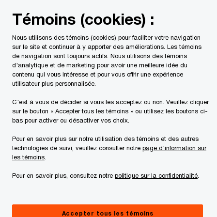
Skip
Skip
Témoins (cookies) :
to
to
content
footer
Nous utilisons des témoins (cookies) pour faciliter votre navigation
PwC Canada
Contacts
Nicole Lorenz
sur le site et continuer à y apporter des améliorations. Les témoins
de navigation sont toujours actifs. Nous utilisons des témoins
d'analytique et de marketing pour avoir une meilleure idée du
contenu qui vous intéresse et pour vous offrir une expérience
utilisateur plus personnalisée.
C'est à vous de décider si vous les acceptez ou non. Veuillez cliquer
sur le bouton « Accepter tous les témoins » ou utilisez les boutons ci-
bas pour activer ou désactiver vos choix.
Pour en savoir plus sur notre utilisation des témoins et des autres
technologies de suivi, veuillez consulter notre
page d'information sur
les témoins
.
Pour en savoir plus, consultez notre
politique sur la confidentialité
.
Nicole Lorenz
Leader nationale, Information financière internationale, PwC
Accepter tous les témoins