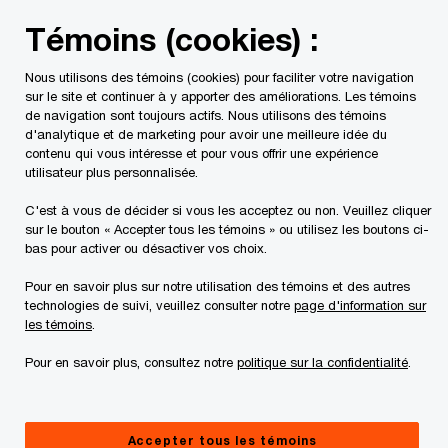
Skip
Skip
Témoins (cookies) :
to
to
content
footer
Nous utilisons des témoins (cookies) pour faciliter votre navigation
PwC Canada
Contacts
Daniel Lamer | PwC Canada
sur le site et continuer à y apporter des améliorations. Les témoins
de navigation sont toujours actifs. Nous utilisons des témoins
d'analytique et de marketing pour avoir une meilleure idée du
contenu qui vous intéresse et pour vous offrir une expérience
utilisateur plus personnalisée.
C'est à vous de décider si vous les acceptez ou non. Veuillez cliquer
sur le bouton « Accepter tous les témoins » ou utilisez les boutons ci-
bas pour activer ou désactiver vos choix.
Pour en savoir plus sur notre utilisation des témoins et des autres
technologies de suivi, veuillez consulter notre
page d'information sur
les témoins
.
Pour en savoir plus, consultez notre
politique sur la confidentialité
.
Daniel Lamer
Associé, Services fiscaux, PwC Canada
Accepter tous les témoins