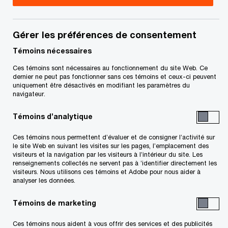
Daniel est un professionnel chevronné en fiscalité
canadienne, cumulant plus de 25 ans d’expérience
Gérer les préférences de consentement
en accompagnement de clients en impôt des
Témoins nécessaires
sociétés. Il est spécialisé en incitatifs
Ces témoins sont nécessaires au fonctionnement du site Web. Ce
dernier ne peut pas fonctionner sans ces témoins et ceux-ci peuvent
gouvernementaux, particulièrement en crédits
uniquement être désactivés en modifiant les paramètres du
d’impôt à la recherche scientifique et au
navigateur.
développement expérimental (RS&ED), en crédits
Témoins d’analytique
d’impôt à l’investissement et autres mesures
Ces témoins nous permettent d’évaluer et de consigner l’activité sur
fiscales et non fiscales.
le site Web en suivant les visites sur les pages, l’emplacement des
visiteurs et la navigation par les visiteurs à l’intérieur du site. Les
renseignements collectés ne servent pas à ’identifier directement les
Titulaire d’un baccalauréat en droit de l’Université
visiteurs. Nous utilisons ces témoins et Adobe pour nous aider à
analyser les données.
Laval et d’une maîtrise en fiscalité de
HEC Montréal, il est reconnu pour la profondeur
Témoins de marketing
de son expertise et sa capacité à intervenir dans
Ces témoins nous aident à vous offrir des services et des publicités