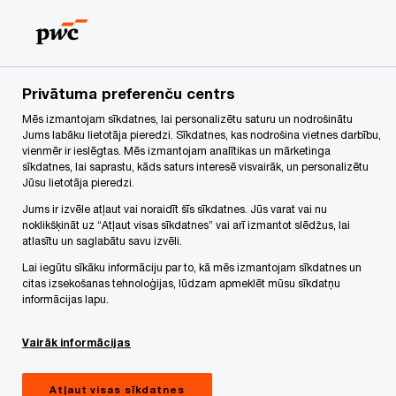
Skip
Skip
to
to
content
footer
PwC Latvija
Forms
Privātuma preferenču centrs
Mēs izmantojam sīkdatnes, lai personalizētu saturu un nodrošinātu
Forms
Jums labāku lietotāja pieredzi. Sīkdatnes, kas nodrošina vietnes darbību,
vienmēr ir ieslēgtas. Mēs izmantojam analītikas un mārketinga
sīkdatnes, lai saprastu, kāds saturs interesē visvairāk, un personalizētu
Jūsu lietotāja pieredzi.
Jums ir izvēle atļaut vai noraidīt šīs sīkdatnes. Jūs varat vai nu
noklikšķināt uz “Atļaut visas sīkdatnes” vai arī izmantot slēdžus, lai
atlasītu un saglabātu savu izvēli.
Lai iegūtu sīkāku informāciju par to, kā mēs izmantojam sīkdatnes un
Kontakti
citas izsekošanas tehnoloģijas, lūdzam apmeklēt mūsu sīkdatņu
informācijas lapu.
PwC birojs Latvijā
Vairāk informācijas
Marijas iela 2A, Rīga, LV-1050, PwC Latvia
Tel: +371 67094400
E-pasts
Atļaut visas sīkdatnes