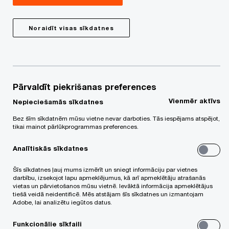
Noraidīt visas sīkdatnes
We help you meet tomorrow’s tech demands
so you can
compete at a speed that rewrites the rules
See how
Sekojiet mums
Pārvaldīt piekrišanas preferences
Vienmēr aktīvs
Nepieciešamās sīkdatnes
Bez šīm sīkdatnēm mūsu vietne nevar darboties. Tās iespējams atspējot,
tikai mainot pārlūkprogrammas preferences.
Analītiskās sīkdatnes
Šīs sīkdatnes ļauj mums izmērīt un sniegt informāciju par vietnes
PwC Latvija
Forms
darbību, izsekojot lapu apmeklējumus, kā arī apmeklētāju atrašanās
vietas un pārvietošanos mūsu vietnē. Ievāktā informācija apmeklētājus
tiešā veidā neidentificē. Mēs atstājam šīs sīkdatnes un izmantojam
Adobe, lai analizētu iegūtos datus.
Par mums
Funkcionālie sīkfaili