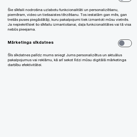
Šie sīkfaili nodrošina uzlabotu funkcionalitāti un personalizēšanu,
Jaunumi
piemēram, video un tiešsaistes tērzēšanu. Tos iestatām gan mēs, gan
trešās puses piegādātāji, kuru pakalpojumi tiek izmantoti mūsu vietnēs.
Korporatīvā atbildība
Ja nepiekritīsiet šo sīkfailu izmantošanai, daļa funkcionalitātes vai tā visa
nebūs pieejama.
PwC vadība
Vērtības, vīzija un misija
Mārketinga sīkdatnes
Kontakti
Šīs sīkdatnes palīdz mums sniegt Jums personalizētus un aktuālus
Atsauksmēm un ierosinājumiem
pakalpojumus vai reklāmu, kā arī sekot līdzi mūsu digitālā mārketinga
darbību efektivitātei.
Digital Services Act Transparency
Pakalpojumi
Revīzijas pakalpojumi
Darījumu konsultācijas
Nodokļu konsultācijas
Vadības konsultācijas
Transfertcenu pakalpojumi
Personāla un organizāciju
pārveides pakalpojumi
Pārvaldība un risku vadība
Ilgtspējas (ESG)
Grāmatvedības un nodokļu