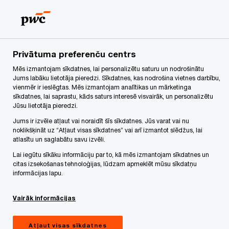
Skip
Skip
to
to
content
footer
PwC Latvija
Par mums
Mūsu īstenotie projekti
ESG a
Privātuma preferenču centrs
Mēs izmantojam sīkdatnes, lai personalizētu saturu un nodrošinātu
Mūsu pieredze
Jums labāku lietotāja pieredzi. Sīkdatnes, kas nodrošina vietnes darbību,
vienmēr ir ieslēgtas. Mēs izmantojam analītikas un mārketinga
Apmācības uzņēmuma
sīkdatnes, lai saprastu, kāds saturs interesē visvairāk, un personalizētu
Jūsu lietotāja pieredzi.
pārstāvjiem par ESG
Jums ir izvēle atļaut vai noraidīt šīs sīkdatnes. Jūs varat vai nu
noklikšķināt uz “Atļaut visas sīkdatnes” vai arī izmantot slēdžus, lai
atlasītu un saglabātu savu izvēli.
Lai iegūtu sīkāku informāciju par to, kā mēs izmantojam sīkdatnes un
Case Study
Septembris 20, 2022
citas izsekošanas tehnoloģijas, lūdzam apmeklēt mūsu sīkdatņu
informācijas lapu.
Share
Vairāk informācijas
Situācijas apraksts
Atļaut visas sīkdatnes