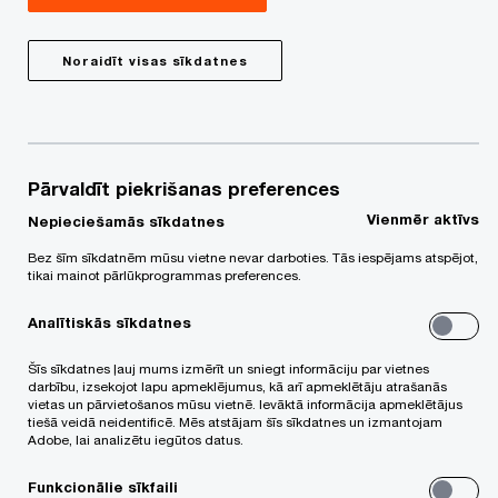
Ilgtspēju var definēt arī kā biznesa pieeju, kura
Noraidīt visas sīkdatnes
veicina ilgtermiņa vērtības radīšanu, ņemot vērā
to, kā konkrētā organizācija darbojas ESG jomā.
Ilgtspēja ir balstīta uz pieņēmumu, ka šādu
stratēģiju izstrāde veicina uzņēmuma ilgmūžību
Pārvaldīt piekrišanas preferences
un atbildību uzņēmuma darbinieku, sadarbības
Vienmēr aktīvs
Nepieciešamās sīkdatnes
partneru un sabiedrības priekšā. Viens no
Bez šīm sīkdatnēm mūsu vietne nevar darboties. Tās iespējams atspējot,
nozīmīgākajiem un konkrētākajiem ilgtspējas
tikai mainot pārlūkprogrammas preferences.
pārskatu ieguvumiem lielākajai daļai uzņēmumu ir
Analītiskās sīkdatnes
uzlabota reputācija un nemateriālā vērtība.
Šīs sīkdatnes ļauj mums izmērīt un sniegt informāciju par vietnes
Ilgtspējas pārskati palīdz organizācijai būt
darbību, izsekojot lapu apmeklējumus, kā arī apmeklētāju atrašanās
pārredzamākai par tās ietekmi, tādējādi
vietas un pārvietošanos mūsu vietnē. Ievāktā informācija apmeklētājus
tiešā veidā neidentificē. Mēs atstājam šīs sīkdatnes un izmantojam
atspoguļojot uzņēmuma centienus ilgtspējas
Adobe, lai analizētu iegūtos datus.
jomā, veicinot uzņēmuma pievilcību sabiedrības
Funkcionālie sīkfaili