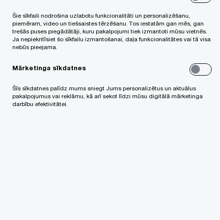
un investoru vērtējumā, kā arī mazinot reputācijas
Šie sīkfaili nodrošina uzlabotu funkcionalitāti un personalizēšanu,
riskus.
piemēram, video un tiešsaistes tērzēšanu. Tos iestatām gan mēs, gan
trešās puses piegādātāji, kuru pakalpojumi tiek izmantoti mūsu vietnēs.
Ja nepiekritīsiet šo sīkfailu izmantošanai, daļa funkcionalitātes vai tā visa
nebūs pieejama.
Mērķis
Mārketinga sīkdatnes
Sniegt pilnvērtīgas, noderīgas un uzņēmuma
Šīs sīkdatnes palīdz mums sniegt Jums personalizētus un aktuālus
vajadzībām un vēlmēm pielāgotas apmācības
pakalpojumus vai reklāmu, kā arī sekot līdzi mūsu digitālā mārketinga
darbību efektivitātei.
ESG jomā, kurā iekļauta nozīmīga un aktuālākā
informācija par ilgtspējas lomu un tās integrāciju
uzņēmējdarbībā.
Uzdevumi
Projekta laikā tika sagatavota interaktīva
apmācību programma uzņēmuma vadībai un