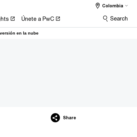
Colombia
Search
ghts
Únete a PwC
versión en la nube
Share