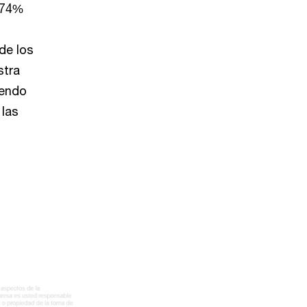
l 74%
de los
stra
iendo
 las