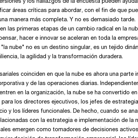
versiones y los hallazgos de la encuesta pueden ayudar
icar áreas críticas para abordar, con el fin de que pu
 una manera más completa. Y no es demasiado tarde.
n las primeras etapas de un cambio radical en la nub
pensar, hacer e innovar se aceleran en toda la empres
"la nube" no es un destino singular, es un tejido diná
iliencia, la agilidad y la transformación duradera.
ariales coinciden en que la nube es ahora una parte i
corporativa y de las operaciones diarias. Independient
ntren en la organización, la nube se ha convertido en
 para los directores ejecutivos, los jefes de estrategia
io y los líderes funcionales. De hecho, cuando se ana
lacionadas con la estrategia e implementación de la 
onales emergen como tomadores de decisiones activos