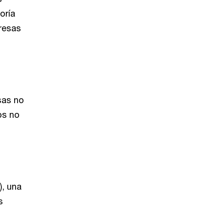
oría
resas
sas no
os no
, una
s