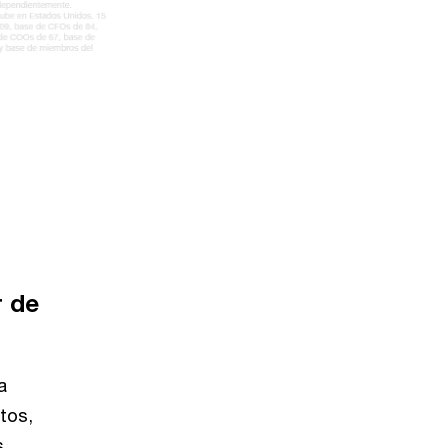
r de
a
tos,
s