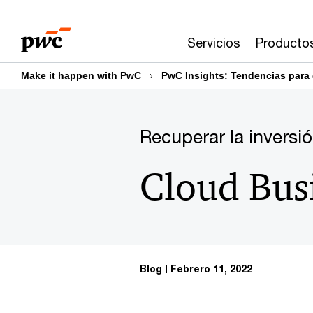
Skip
Skip
to
to
Servicios
Producto
content
footer
Make it happen with PwC
PwC Insights: Tendencias para 
Recuperar la inversi
Cloud Bus
Blog
Febrero 11, 2022