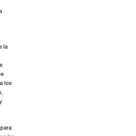
a
 la
e
be
a los
s,
y
 para