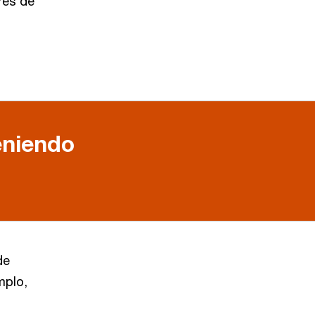
res de
eniendo
de
mplo,