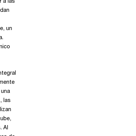
 a las
edan
e, un
a.
mico
ntegral
emente
 una
, las
lizan
nube,
. Al