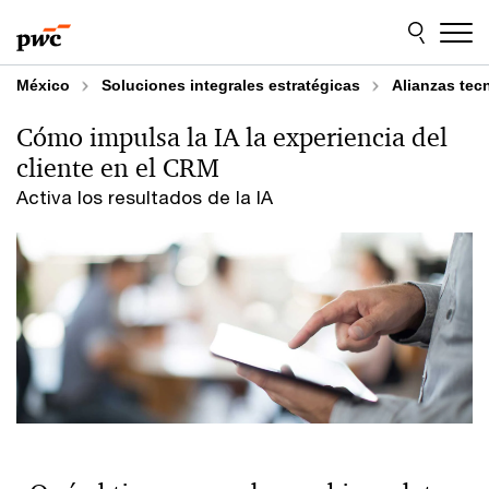
Skip
Skip
Navega el sitio
to
to
content
footer
México
Soluciones integrales estratégicas
Alianzas tec
Cómo impulsa la IA la experiencia del
cliente en el CRM
Activa los resultados de la IA