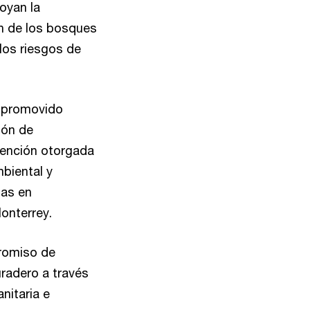
poyan la
ón de los bosques
los riesgos de
a promovido
ión de
vención otorgada
mbiental y
das en
onterrey.
romiso de
radero a través
nitaria e