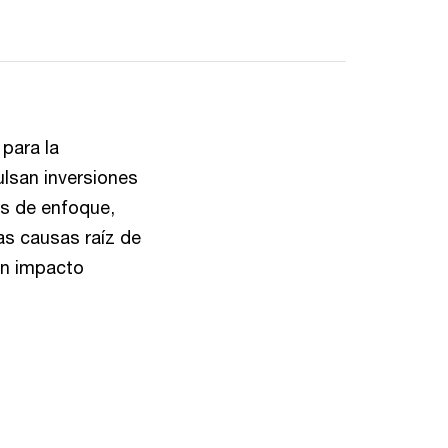
para la
ulsan inversiones
as de enfoque,
as causas raíz de
un impacto