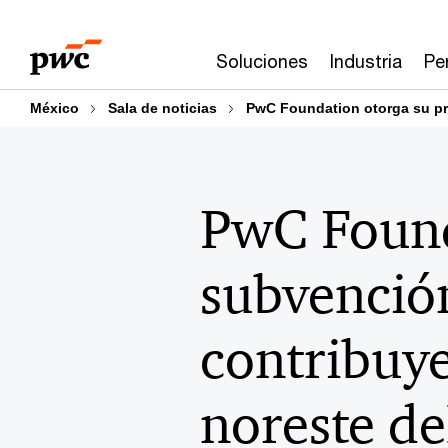
Skip
Skip
to
to
Soluciones
Industria
Pe
content
footer
México
Sala de noticias
PwC Foundation otorga su p
PwC Found
subvenció
contribuye
noreste de