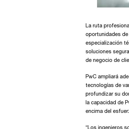
La ruta profesiona
oportunidades de 
especialización t
soluciones segura
de negocio de cli
PwC ampliará adem
tecnologías de van
profundizar su dom
la capacidad de Pw
encima del esfuerz
“Los ingenieros s