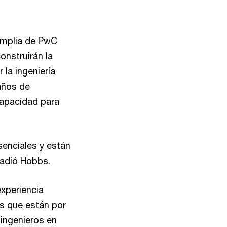
 amplia de PwC
onstruirán la
 la ingeniería
años de
capacidad para
senciales y están
ñadió Hobbs.
experiencia
os que están por
 ingenieros en