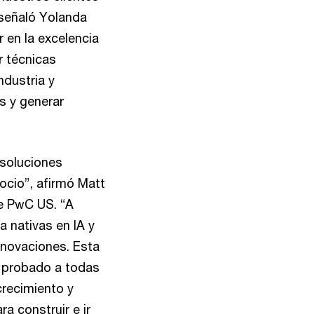
, señaló Yolanda
r en la excelencia
r técnicas
ndustria y
s y generar
 soluciones
ocio”, afirmó Matt
de PwC US. “A
 nativas en IA y
nnovaciones. Esta
a probado a todas
crecimiento y
a construir e ir