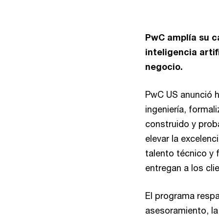
PwC amplía su ca
inteligencia arti
negocio.
PwC US anunció ho
ingeniería, formal
construido y proba
elevar la excelenc
talento técnico y f
entregan a los cli
El programa respa
asesoramiento, la