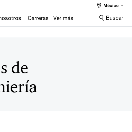
México
Buscar
nosotros
Carreras
Ver más
s de
niería