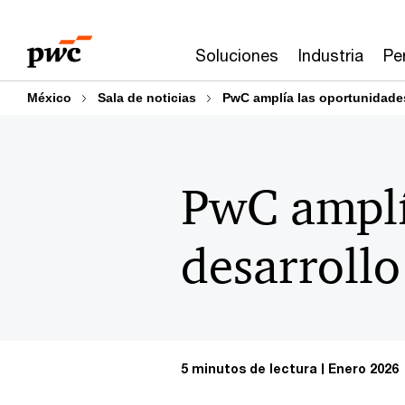
Skip
Skip
to
to
Soluciones
Industria
Pe
content
footer
México
Sala de noticias
PwC amplía las oportunidades
PwC amplí
desarrollo
5 minutos de lectura
Enero 2026