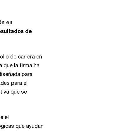
ón en
resultados de
llo de carrera en
a que la firma ha
 diseñada para
ades para el
ativa que se
e el
lógicas que ayudan