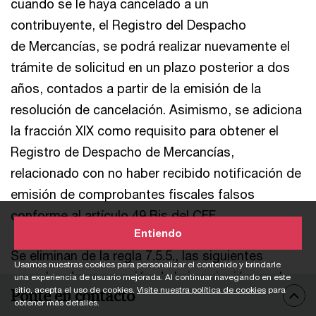
cuando se le haya cancelado a un
contribuyente, el Registro del Despacho
de Mercancías, se podrá realizar nuevamente el
trámite de solicitud en un plazo posterior a dos
años, contados a partir de la emisión de la
resolución de cancelación. Asimismo, se adiciona
la fracción XIX como requisito para obtener el
Registro de Despacho de Mercancías,
relacionado con no haber recibido notificación de
emisión de comprobantes fiscales falsos
conforme al artículo 49 Bis del CFF.
Entiendo
Se eliminan de la regla 7.5.5., las siguientes
Usamos nuestras cookies para personalizar el contenido y brindarle
causales de suspensión de la inscripción en el
una experiencia de usuario mejorada. Al continuar navegando en este
sitio, acepta el uso de cookies.
Visite nuestra política de cookies
para
Ponte en contacto
Registro del Despacho de Mercancías de las
obtener más detalles.