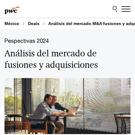
Skip
Skip
to
to
content
footer
México
Deals
Análisis del mercado M&A fusiones y adq
Pespectivas 2024
Análisis del mercado de
fusiones y adquisiciones