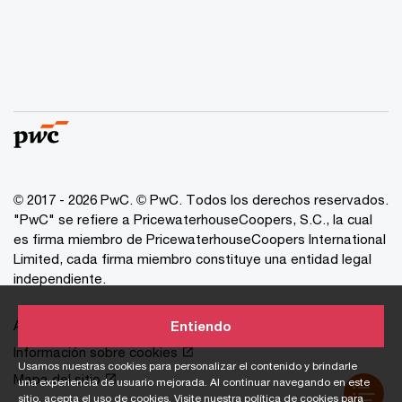
© 2017 - 2026 PwC. © PwC. Todos los derechos reservados.
"PwC" se refiere a PricewaterhouseCoopers, S.C., la cual
es firma miembro de PricewaterhouseCoopers International
Limited, cada firma miembro constituye una entidad legal
independiente.
Avisos de Privacidad
Entiendo
Información sobre cookies
Usamos nuestras cookies para personalizar el contenido y brindarle
Mapa del sitio
una experiencia de usuario mejorada. Al continuar navegando en este
sitio, acepta el uso de cookies.
Visite nuestra política de cookies
para