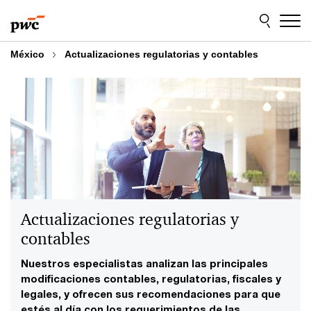
Skip
Skip
to
to
content
footer
México
Actualizaciones regulatorias y contables
Actualizaciones regulatorias y
contables
Nuestros especialistas analizan las principales
modificaciones contables, regulatorias, fiscales y
legales, y ofrecen sus recomendaciones para que
estés al día con los requerimientos de las