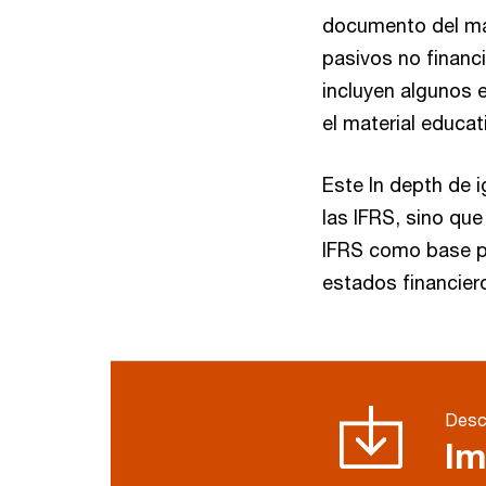
documento del mat
pasivos no financ
incluyen algunos 
el material educat
Este In depth de 
las IFRS, sino que
IFRS como base pa
estados financier
Desca
Im