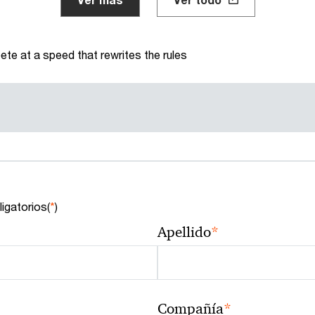
te at a speed that rewrites the rules
igatorios(
*
)
*
Apellido
*
Compañía