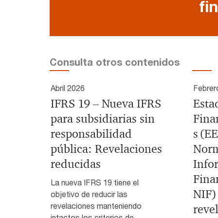
fi
Consulta otros contenidos
Abril 2026
Febrer
IFRS 19 – Nueva IFRS
Esta
para subsidiarias sin
Finan
responsabilidad
s (EE
pública: Revelaciones
Norm
reducidas
Info
Fina
La nueva IFRS 19 tiene el
NIF)
objetivo de reducir las
revelaciones manteniendo
reve
intactos los criterios de