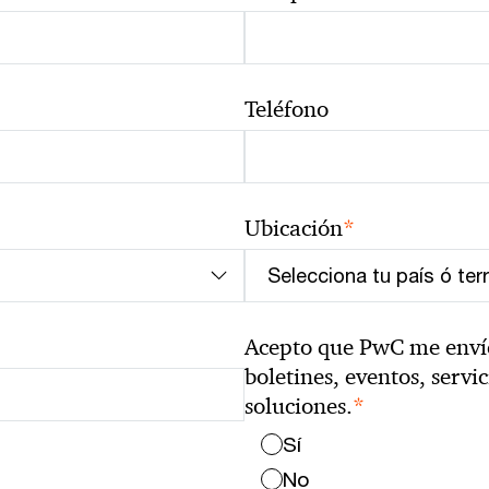
Teléfono
*
Ubicación
Acepto que PwC me envíe 
boletines, eventos, servi
*
soluciones.
Sí
No