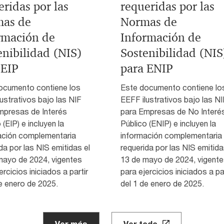
eridas por las
requeridas por las
as de
Normas de
rmación de
Información de
enibilidad (NIS)
Sostenibilidad (NIS
 EIP
para ENIP
ocumento contiene los
Este documento contiene lo
ustrativos bajo las NIF
EEFF ilustrativos bajo las NI
mpresas de Interés
para Empresas de No Interé
 (EIP) e incluyen la
Público (ENIP) e incluyen la
ación complementaria
información complementaria
da por las NIS emitidas el
requerida por las NIS emitida
mayo de 2024, vigentes
13 de mayo de 2024, vigent
ercicios iniciados a partir
para ejercicios iniciados a par
e enero de 2025.
del 1 de enero de 2025.
Ver más
Ver todo