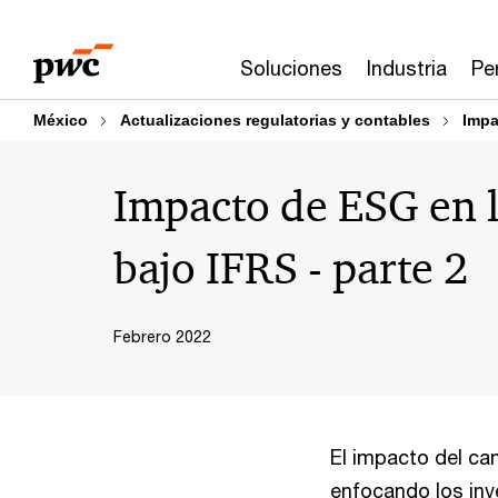
Skip
Skip
to
to
Soluciones
Industria
Pe
content
footer
México
Actualizaciones regulatorias y contables
Impa
Impacto de ESG en l
bajo IFRS - parte 2
Febrero 2022
El impacto del ca
enfocando los inv