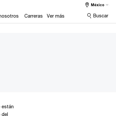
México
Buscar
nosotros
Carreras
Ver más
e están
 del