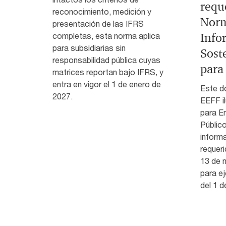
requ
reconocimiento, medición y
Norm
presentación de las IFRS
Info
completas, esta norma aplica
para subsidiarias sin
Sost
responsabilidad pública cuyas
para
matrices reportan bajo IFRS, y
entra en vigor el 1 de enero de
Este d
2027.
EEFF il
para E
Público
inform
requeri
13 de 
para ej
del 1 d