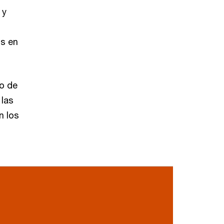
 y
os en
to de
 las
n los