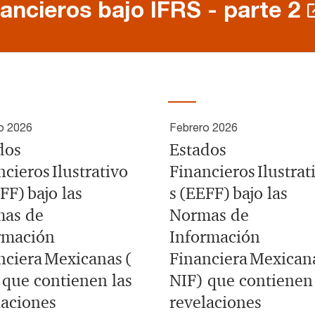
nancieros bajo IFRS - parte 2
o 2026
Febrero 2026
dos
Estados
cieros Ilustrativo
Financieros Ilustrat
FF) bajo las
s (EEFF) bajo las
as de
Normas de
rmación
Información
nciera Mexicanas (
Financiera Mexicana
 que contienen las
NIF) que contienen 
laciones
revelaciones