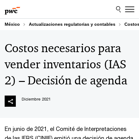
Skip
Skip
to
to
content
footer
México
Actualizaciones regulatorias y contables
Costos
Costos necesarios para
vender inventarios (IAS
2) – Decisión de agenda
Diciembre 2021
En junio de 2021, el Comité de Interpretaciones
de las IFRS (CINIIF) emitió una decisión de agenda