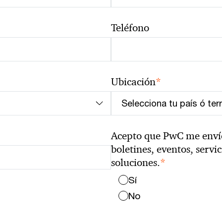
Teléfono
*
Ubicación
Acepto que PwC me envíe 
boletines, eventos, servi
*
soluciones.
Sí
No