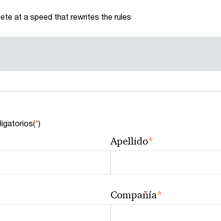
te at a speed that rewrites the rules
igatorios(
*
)
*
Apellido
*
Compañía