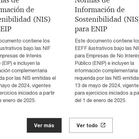
rmación de
Información de
enibilidad (NIS)
Sostenibilidad (NIS
 EIP
para ENIP
ocumento contiene los
Este documento contiene lo
ustrativos bajo las NIF
EEFF ilustrativos bajo las NI
mpresas de Interés
para Empresas de No Interé
 (EIP) e incluyen la
Público (ENIP) e incluyen la
ación complementaria
información complementaria
da por las NIS emitidas el
requerida por las NIS emitida
mayo de 2024, vigentes
13 de mayo de 2024, vigent
ercicios iniciados a partir
para ejercicios iniciados a par
e enero de 2025.
del 1 de enero de 2025.
Ver más
Ver todo