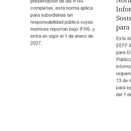
presentación de las IFRS
Info
completas, esta norma aplica
para subsidiarias sin
Sost
responsabilidad pública cuyas
para
matrices reportan bajo IFRS, y
entra en vigor el 1 de enero de
Este d
2027.
EEFF il
para E
Público
inform
requeri
13 de 
para ej
del 1 d