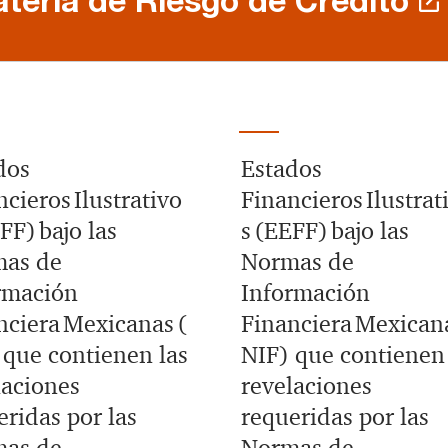
dos
Estados
cieros Ilustrativo
Financieros Ilustrat
FF) bajo las
s (EEFF) bajo las
as de
Normas de
rmación
Información
nciera Mexicanas (
Financiera Mexicana
 que contienen las
NIF) que contienen 
laciones
revelaciones
eridas por las
requeridas por las
as de
Normas de