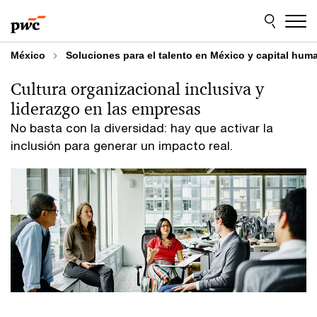
Skip
Skip
to
to
content
footer
México
Soluciones para el talento en México y capital hum
Cultura organizacional inclusiva y
liderazgo en las empresas
No basta con la diversidad: hay que activar la
inclusión para generar un impacto real.