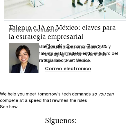
Talento e IA en México: claves para
Ponte en contacto
la estrategia empresarial
Claudia Lorena Zarco
Descubre los hallazgos de Hopes and Fears 2025 y
cómo la IA y el talento están redefiniendo el futuro del
Managing Director - Workforce
trabajo y la estrategia laboral en México.
Solutions, PwC México
Correo electrónico
We help you meet tomorrow’s tech demands
so you can
compete at a speed that rewrites the rules
See how
Síguenos: