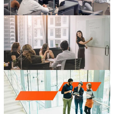
Gestión del cambio y cultura
organizacional
PwC México acompaña transformaciones sostenibles
centradas en las personas, a través de gestión del
cambio, cultura organizacional y liderazgo.
Transformación de la fuerza de
trabajo en México
PwC aborda la transformación de la fuerza laboral
desde una perspectiva estratégica, integrando gestión
del talento, tecnología, IA y cultura organizacional.