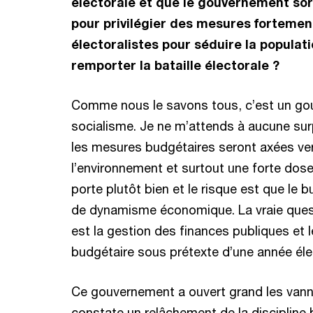
électorale et que le gouvernement sor
pour privilégier des mesures fortement
électoralistes pour séduire la populat
remporter la bataille électorale ?
Comme nous le savons tous, c’est un go
socialisme. Je ne m’attends à aucune su
les mesures budgétaires seront axées ve
l’environnement et surtout une forte dos
porte plutôt bien et le risque est que le 
de dynamisme économique. La vraie ques
est la gestion des finances publiques et le
budgétaire sous prétexte d’une année éle
Ce gouvernement a ouvert grand les van
constate un relâchement de la discipline