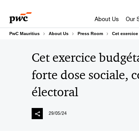
Skip
Skip
to
to
About Us
Our 
content
footer
PwC Mauritius
About Us
Press Room
Cet exercice
Cet exercice budgéta
forte dose sociale,
électoral
29/05/24