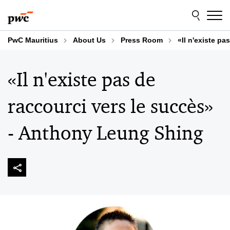
Skip
Skip
to
to
content
footer
PwC Mauritius
About Us
Press Room
«Il n'existe p
«Il n'existe pas de
raccourci vers le succès»
- Anthony Leung Shing