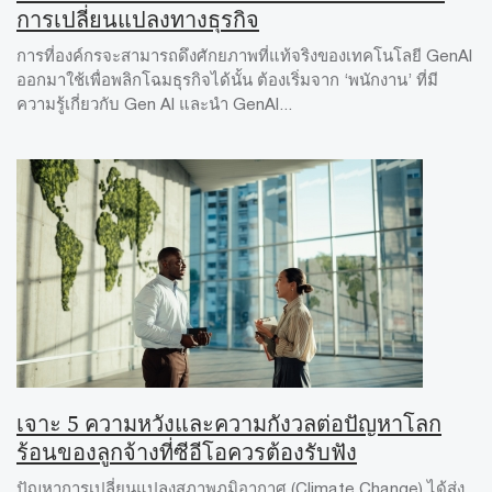
การเปลี่ยนแปลงทางธุรกิจ
การที่องค์กรจะสามารถดึงศักยภาพที่แท้จริงของเทคโนโลยี GenAI
ออกมาใช้เพื่อพลิกโฉมธุรกิจได้นั้น ต้องเริ่มจาก ‘พนักงาน’ ที่มี
ความรู้เกี่ยวกับ Gen AI และนำ GenAI...
เจาะ 5 ความหวังและความกังวลต่อปัญหาโลก
ร้อนของลูกจ้างที่ซีอีโอควรต้องรับฟัง
ปัญหาการเปลี่ยนแปลงสภาพภูมิอากาศ (Climate Change) ได้ส่ง