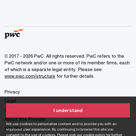
© 2017 - 2026 PwC. All rights reserved. PwC refers to the
PwC network and/or one or more of its member firms, each
of which is a separate legal entity. Please see
www.pwc.com/structure
for further details.
Privacy
Legal
Cookies info
I understand
About Site Provider
We use cookies to personalise content and to provide you with an
Site Map
improved user experience. By continuing to browse this site you
consent to the use of cookies. Please visit our
cookie policy
for further