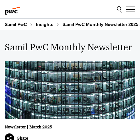
Skip
Skip
to
to
content
footer
Samil PwC
Insights
Samil PwC Monthly Newsletter 2025
Samil PwC Monthly Newsletter
Newsletter
March 2025
Share