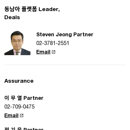
동남아 플랫폼 Leader,
Deals
Steven Jeong Partner
02-3781-2551
Email
Assurance
이 무 열 Partner
02-709-0475
Email
정 기 욱 Partner