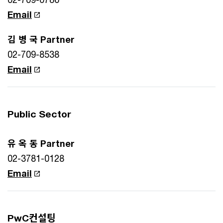
Email
김 병 국 Partner
02-709-8538
Email
Public Sector
유 옥 동 Partner
02-3781-0128
Email
PwC컨설팅