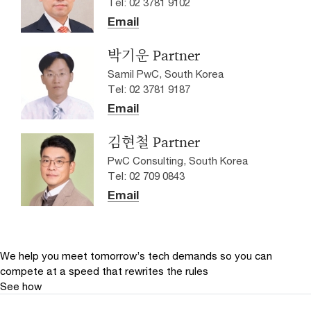
Tel: 02 3781 9102
Email
박기운 Partner
Samil PwC, South Korea
Tel: 02 3781 9187
Email
김현철 Partner
PwC Consulting, South Korea
Tel: 02 709 0843
Email
We help you meet tomorrow’s tech demands
so you can
compete at a speed that rewrites the rules
See how