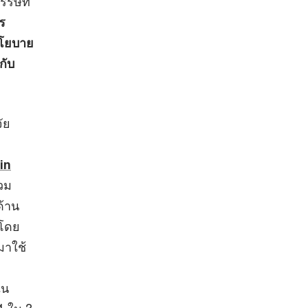
บรรษัท
ร
นโยบาย
กับ
ัย
in
รวม
ด้าน
 โดย
มาใช้
ใน