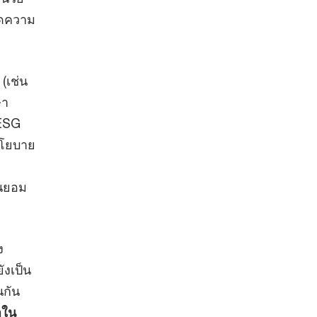
ลดความ
 (เช่น
ษา
 ESG
งนโยบาย
นยอม
ง
ังเป็น
นกัน
าใน