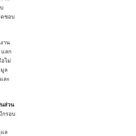
ับ
ผิดชอบ
นงาน
้ แลก
ือไม่
อมูล
ยและ
็นส่วน
รมีกรอบ
ูแล