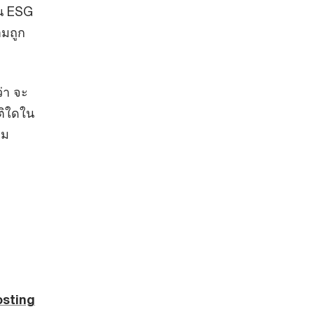
าน ESG
ามถูก
่า จะ
ติใดใน
าม
osting