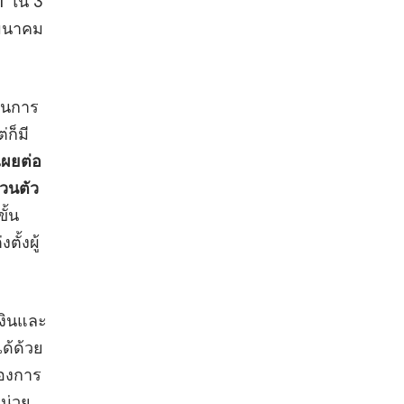
1 ใน 3
คมนาคม
์ในการ
ก็มี
ดเผยต่อ
วนตัว
ั้น
ั้งผู้
เงินและ
ด้ด้วย
ของการ
น่วย