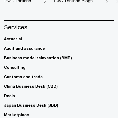
PwC Thailand
PwC Thailand Blogs
ก
Services
Actuarial
Audit and assurance
Business model reinvention (BMR)
Consulting
Customs and trade
China Business Desk (CBD)
Deals
Japan Business Desk (JBD)
Marketplace