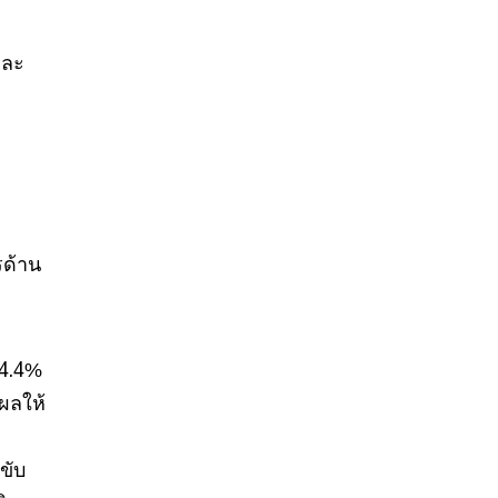
และ
รด้าน
 4.4%
ผลให้
ขับ