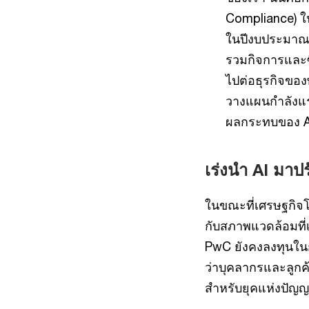
Compliance) ใน
ในปีงบประมาณ 2
รวมกิจการและซ
ไปต่อธุรกิจขอ
วางแผนกำลังแร
ผลกระทบของ AI
เร่งนำ AI มาป
ในขณะที่เศรษฐกิจโ
กับสภาพแวดล้อมที
PwC ยังคงลงทุนในกา
ว่าบุคลากรและลูกค
สำหรับยุคแห่งปัญญ