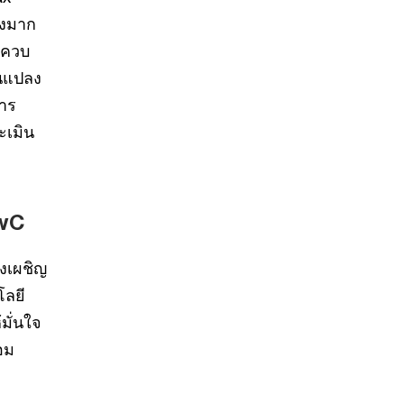
างมาก
รควบ
ยนแปลง
าร
ะเมิน
PwC
งเผชิญ
โลยี
มั่นใจ
อม