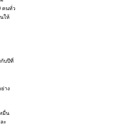
 คนทั่ว
ืนให้
บปีที่
อย่าง
มื่น
และ