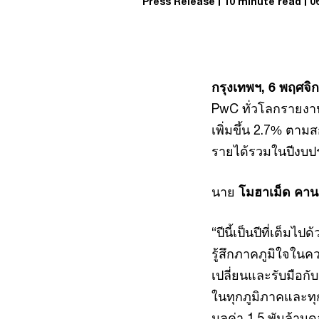
Press Release
10 minute read
0
กรุงเทพฯ, 6 พฤศจิ
PwC ทั่วโลกรายงานร
เพิ่มขึ้น 2.7% ตามส
รายได้รวมในปีงบปร
นาย
โมฮาเม็ด คาน
“ปีนี้เป็นปีที่เต็ม
รู้สึกภาคภูมิใจในค
เปลี่ยนและรับมือกั
ในทุกภูมิภาคและท
มูลค่า 1.5 พันล้า