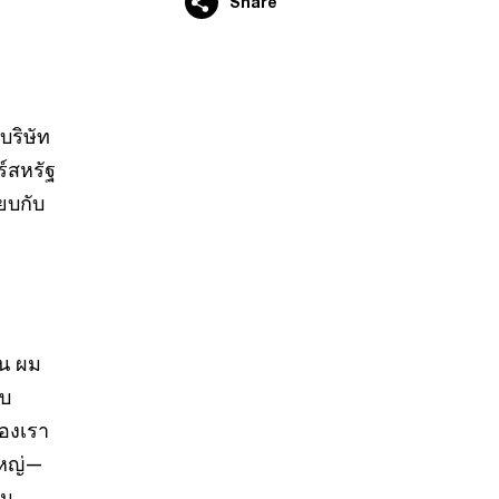
Share
บริษัท
ร์สหรัฐ
ียบกับ
ัน ผม
ับ
ของเรา
ใหญ่—
ยม