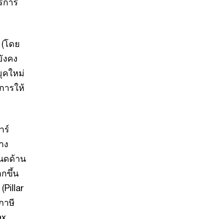
ริการ
ฐ (โดย
ยังคง
ุคใหม่
การให้
าร์
้าง
นดด้าน
กขึ้น
Pillar
ภาษี
ax