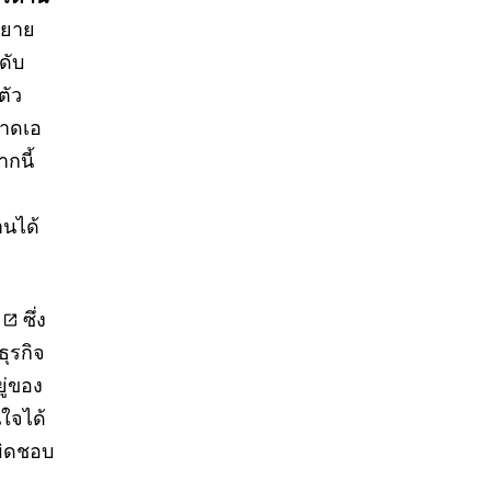
ขยาย
ดับ
ตัว
นาดเอ
ากนี้
านได้
ซึ่ง
ธุรกิจ
ู่ของ
นใจได้
ผิดชอบ