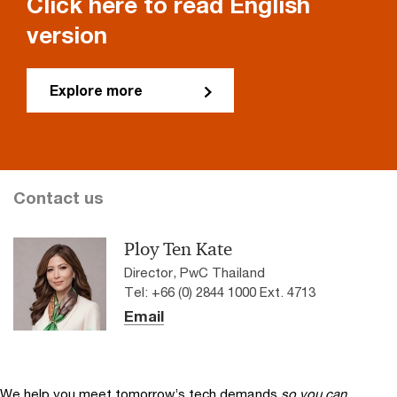
Click here to read English
version
Explore more
Contact us
Ploy Ten Kate
Director, PwC Thailand
Tel: +66 (0) 2844 1000 Ext. 4713
Email
We help you meet tomorrow’s tech demands
so you can