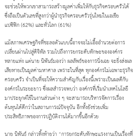
จะช่วยให้พวกเขาสามารถสร้างมูลค่าเพิ่มให้กับธุรกิจครอบครัวได้
ซึ่งถือเป็นตัวเลขที่สูงกว่าผู้นำธุรกิจครอบครัวรุ่นใหม่ในเอเชีย
แปซิฟิก (62%) และทั่วโลก (61%)
แม้สภาพเศรษฐกิจที่ชะลอตัวแบบนี้อาจจะไม่เอื้ออำนวยต่อการ
เปลี่ยนผ่านไปสู่ดิจิทัล รวมไปถึงการยกระดับทักษะขององค์กร
หลายแห่ง แต่นาย นิพันธ์มองว่า ผลลัพธ์ของการนิ่งเฉย จะยิ่งส่งผล
เสียหายเป็นมูลค่ามหาศาล เพราะในที่สุด ทุกองค์กรไม่เฉพาะธุรกิจ
ครอบครัว จำเป็นที่จะให้ความสำคัญกับเรื่องนี้เพราะเป็นผลดีกับ
องค์กรในระยะยาว ซึ่งผลสำรวจพบว่า องค์กรที่เริ่มนำเทคโนโลยี
มาประยุกต์ใช้ในงานส่วนต่าง ๆ จะสามารถบริหารจัดการเรื่อง
ต้นทุนได้ดีกว่าในสถานการณ์ปัจจุบัน อีกทั้งยังช่วยเพิ่ม
ประสิทธิภาพของการปฏิบัติงานได้มากขึ้นอีกด้วย
นาย นิพันธ์ กล่าวทิ้งท้ายว่า “การยกระดับทักษะแรงงานเป็นเรื่องที่