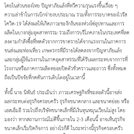
โดยในส่วนของไทย ปัญหาภัยแล้งที่ทวีความรุนแรงขึ้นเรื่อย ๆ
ความล่าช้าในการเบิกจ่ายงบประมาณ รวมทั้งการระบาดของไวรัส
โควิด-19 ได้ส่งผลให้เกิดภาวะชะงักงันของห่วงโซ่อุปทานและการ
ผลิตในบางกลุ่มอุตสาหกรรม รวมถึงการบริโภคภายในประเทศที่ลด
ลงตามกำลังซื้อที่หดตัวจากการขาดรายได้จากแรงงานในภาคการ
ขนส่งและท่องเที่ยว เกษตรกรที่มีรายได้ลดลงจากปัญหาภัยแล้ง
และกลุ่มผู้ใช้แรงงานในภาคอุตสาหรรมที่ได้รับผลกระทบจากการที่
โรงงานหรือภาคการผลิตทยอยปิดตัวชั่วคราวและถาวร ซึ่งทั้งหมด
ถือเป็นปัจจัยที่กดดันการเติบโตอยู่ในเวลานี้
ทั้งนี้ นาย นิพันธ์ ประเมินว่า ภาวะเศรษฐกิจที่ชะลอตัวนี้อาจส่ง
ผลกระทบต่อธุรกิจครอบครัว ธุรกิจขนาดกลาง และขนาดย่อย หรือ
เอสเอ็มอี รวมไปถึงบริษัทขนาดเล็กที่มีเงินทุนหมุนเวียนไม่สูง โดย
มองว่า หากสถานการณ์ไม่ดีขึ้นภายใน 2-3 เดือนนี้ อาจเห็นธุรกิจ
ขนาดเล็กเริ่มปิดกิจการ อย่างไรก็ดี ในระหว่างนี้ธุรกิจครอบครัว