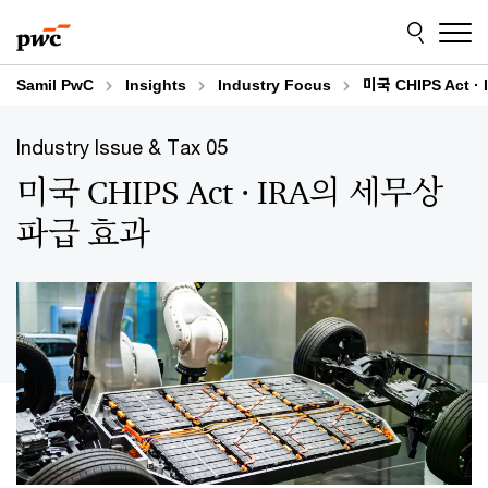
Skip
Skip
to
to
content
footer
Samil PwC
Insights
Industry Focus
미국 CHIPS Act
Industry Issue & Tax 05
미국 CHIPS Act · IRA의 세무상
파급 효과