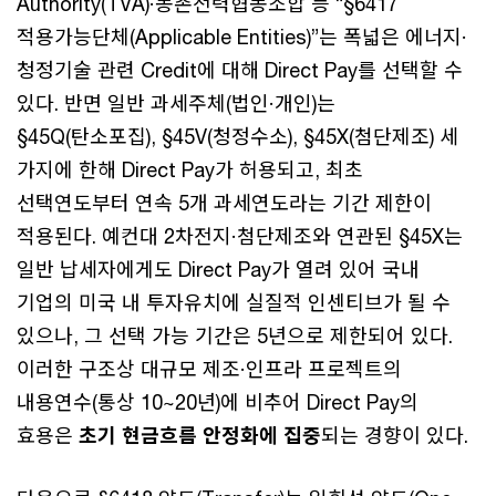
Authority(TVA)·농촌전력협동조합 등 “§6417
적용가능단체(Applicable Entities)”는 폭넓은 에너지·
청정기술 관련 Credit에 대해 Direct Pay를 선택할 수
있다. 반면 일반 과세주체(법인·개인)는
§45Q(탄소포집), §45V(청정수소), §45X(첨단제조) 세
가지에 한해 Direct Pay가 허용되고, 최초
선택연도부터 연속 5개 과세연도라는 기간 제한이
적용된다. 예컨대 2차전지·첨단제조와 연관된 §45X는
일반 납세자에게도 Direct Pay가 열려 있어 국내
기업의 미국 내 투자유치에 실질적 인센티브가 될 수
있으나, 그 선택 가능 기간은 5년으로 제한되어 있다.
이러한 구조상 대규모 제조·인프라 프로젝트의
내용연수(통상 10~20년)에 비추어 Direct Pay의
효용은
초기 현금흐름 안정화에 집중
되는 경향이 있다.