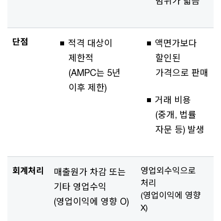
범위가 넓음
단점
적격 대상이
액면가보다
제한적
할인된
(AMPC는 5년
가격으로 판매
이후 제한)
거래 비용
(중개, 법률
자문 등) 발생
회계처리
영업외수익으로
매출원가 차감 또는
처리
기타 영업수익
(영업이익에 영향
(영업이익에 영향 O)
X)