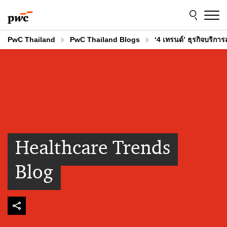
Skip
Skip
to
to
content
footer
PwC Thailand
PwC Thailand Blogs
‘4 เทรนด์’ ธุรกิจบริกา
Healthcare Trends
Blog