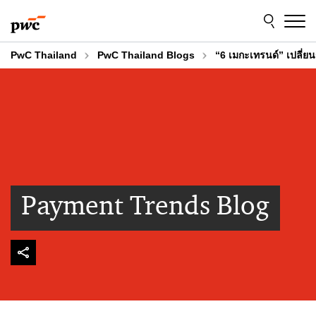
Skip
Skip
to
to
content
footer
PwC Thailand
PwC Thailand Blogs
“6 เมกะเทรนด์” เปลี่ย
Payment Trends Blog