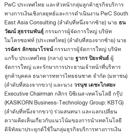
PwC ประเทศไทย และหัวหน้ากลุ่มลูกค้าธุรกิจบริการ
ทางการเงินเชิงกลยุทธ์และการดำเนินงาน PwC South
East Asia Consulting (ลำดับที่หนึ่งจากซ้าย) นาย
ธน
วัฒน์ สุธรรมพันธุ์
กรรมการผู้จัดการใหญ่ บริษัท
ไมโครซอฟท์ (ประเทศไทย) (ลำดับที่สองจากซ้าย) นาย
วรฉัตร ลักขณาโรจน์
กรรมการผู้จัดการใหญ่ บริษัท
แกร็บ ประเทศไทย (กลาง) นาย
ฐากร ปิยะพันธ์
ผู้
จัดการใหญ่ และรักษาการประธานเจ้าหน้าที่บริหาร
ลูกค้าบุคคล ธนาคารทหารไทยธนชาต จำกัด (มหาชน)
(ลำดับที่สองจากขวา) และนาง
วรนุช เดชะไกศยะ
Executive Chairman กสิกร บิซิเนส-เทคโนโลยี กรุ๊ป
(KASIKORN Business-Technology Group: KBTG)
(ลำดับที่หนึ่งจากขวา) ร่วมสนทนา และแลกเปลี่ยน
ความคิดเห็นเกี่ยวกับแนวโน้มของการนำเทคโนโลยี
ดิจิทัลมาประยุกต์ใช้ในกลุ่มธุรกิจบริการทางการเงิน