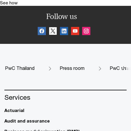
See how
Follow us
PwC Thailand
Press room
PwC ประเท
Services
Actuarial
Audit and assurance