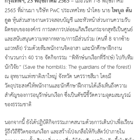
กรุงเทพฯ, 23 พฤษภาคม 2565
– เมื่อวันที่ 7-8 พฤษภาคม
ไพบูล ตัน
2565 ที่ผ่านมา บริษัท PwC ประเทศไทย นำโดย นาย
กูล
หุ้นส่วนสายงานตรวจสอบบัญชี และหัวหน้าส่วนงานความรับ
ผิดชอบขององค์กร การลดการปล่อยแก๊สเรือนกระจกสุทธิเป็นศูนย์
และสนับสนุนความหลากหลาย/การมีส่วนร่วม (คนที่ 8 จากซ้าย
แถวหลัง) ร่วมด้วยทีมพนักงานจิตอาสา และนักศึกษาฝึกงาน
จำนวนกว่า 40 ราย จัดกิจกรรม “พิทักษ์นกเงือกที่รัก(ษ์) ไปกับทีม
นักวิจัย” (Save the hornbills: The guardians of the forest)
ณ อุทยานแห่งชาติเขาใหญ่ จังหวัด นครราชสีมา โดยมี
วัตถุประสงค์ให้พนักงานและนักศึกษาฝึกงานได้เล็งเห็นถึงความ
สำคัญของการอนุรักษ์นกเงือก ซึ่งเป็นดัชนีชี้วัดความอุดมสมบูรณ์
ของธรรมชาติ
นอกจากนี้ ยังได้ปฏิบัติกิจกรรมภาคสนามด้วยการเดินป่าเพื่อเรียน
รู้ถึงวิถีชีวิตของนกเงือก และสร้างโป่งเกลือให้กับสัตว์ป่าภายใน