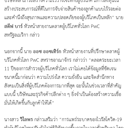
บริษัทที่สามารถสร้างความไว้วางใจให้กับผู้บริโภค มีการลงทุนใน
สร้างประสบการณ์ที่ดีในการจับจ่ายสินค้าของลูกค้าแบบไร้รอยต่อ
และคำนึงถึงสุขภาพและความปลอดภัยของผู้บริโภคเป็นหลัก” นาย
สตีฟ บาร์
หัวหน้าสายงานตลาดผู้บริโภคทั่วโลก PwC
สหรัฐอเมริกา กล่าว
ออซ ออซเทิร์ก
นอกจากนี้ นาย
หัวหน้าสายงานที่ปรึกษาตลาดผู้
บริโภคทั่วโลก PwC สหราชอาณาจักร กล่าวว่า “ตลอดระยะเวลา
11 ปีของการสำรวจผู้บริโภคทั่วโลก เราไม่เคยได้ข้อมูลที่ชัดเจน
ขนาดนี้มาก่อนว่า ความโปร่งใส ความยั่งยืน และจิตสำนึกทาง
สังคมเป็นสิ่งที่ผู้บริโภคต้องการมากที่สุด ฉะนั้นในช่วงเวลาที่สำคัญ
แบบนี้ บริษัทและธุรกิจค้าปลีกต่าง ๆ ยิ่งจำเป็นต้องสร้างความเชื่อ
มั่นให้เกิดขึ้นกับลูกค้าให้ได้”
วิไลพร
นางสาว
กล่าวเสริมว่า “การแพร่ระบาดของไวรัสโควิด-19