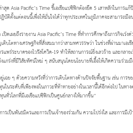
สุด Asia Pacific’s Time ชี้เอเชียแปซิฟิกต้องยึด 5 เสาหลักในการแ
ฏิบัติตั้งแต่ตอนนี้เพื่อให้มั่นใจได้ว่าทุกประเทศในภูมิภาคจะสามารถมีอ
เปิดเผยถึงรายงาน Asia Pacific’s Time ที่ทำการศึกษาถึงภารกิจเร่งด่ว
ญเติบโตทางเศรษฐกิจที่สั่งสมมากว่าสามทศวรรษว่า ในช่วงที่ผ่านมาเอเชียแป
แพร่ระบาดของไวรัสโควิด-19 ทำให้สถานการณ์ยิ่งเลวร้าย และกลายเป็นต
ข็งแกร่งที่มีวิสัยทัศน์ใหม่ ๆ สนับสนุนโดยนโยบายที่เอื้อให้เกิดความร่ว
ู่เฉย ๆ ด้วยความหวังที่ว่าการเติบโตทางด้านปัจจัยพื้นฐาน เช่น กา
ุนในระดับที่เพียงพอในภาวะที่ท้าทายอย่างในเวลานี้ได้อีกต่อไป ในทางตรงก
นทั่วโลกที่มีเอเชียแปซิฟิกเป็นศูนย์กลางให้มากขึ้น”
่น การเป็นพันธมิตรและการเป็นเจ้าของร่วมกัน ความโปร่งใส และการมี