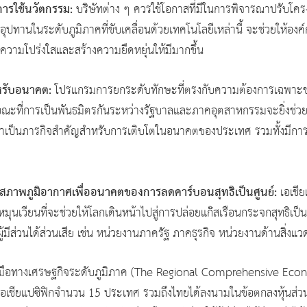
การใช้นวัตกรรม:
บริษัทต่าง ๆ ควรใช้โอกาสที่มีในการพิจารณาปรับโคร
ซ่อุปทานในระดับภูมิภาคที่ขับเคลื่อนด้วยเทคโนโลยีเหล่านี้ จะช่วยให้อ
ดความโปร่งใสและสร้างความยืดหยุ่นให้มีมากขึ้น
หรับอนาคต:
โปรแกรมการยกระดับทักษะที่ตรงกับความต้องการเฉพาะ
นขณะที่การเป็นพันธมิตรกันระหว่างรัฐบาลและภาคอุตสาหกรรมจะยิ่งช่
ศึกษาเป็นภารกิจสำคัญสำหรับการเติบโตในอนาคตของประเทศ รวมทั้งมีการส
งสภาพภูมิอากาศเพื่ออนาคตของการลดคาร์บอนสุทธิเป็นศูนย์:
เอเชี
จหมุนเวียนที่จะช่วยให้โลกเดินหน้าไปสู่การปล่อยแก๊สเรือนกระจกสุทธิเป็
้มีส่วนได้ส่วนเสีย เช่น หน่วยงานภาครัฐ ภาคธุรกิจ หน่วยงานด้านสิ่งแ
่วมมือทางเศรษฐกิจระดับภูมิภาค (The Regional Comprehensive Econom
นเอเชียแปซิฟิกจำนวน 15 ประเทศ รวมถึงไทยได้ลงนามในข้อตกลงหุ้นส่วน