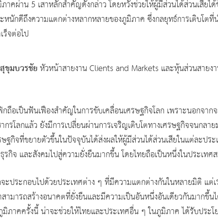
่าน 5 เสาหลักสำคัญดังกล่าว โดยหวังช่วยให้ผู้มีส่วนได้ส่วนเสียได้ข
 ตระหนักดีถึงความแตกต่างหลากหลายของภูมิภาค ซึ่งกลยุทธ์การเติบโต
ร็จต่อไป
ีสุขุมบวรชัย
หัวหน้าสายงาน Clients and Markets และหุ้นส่วนสาย
ิฟิกถือเป็นฟันเฟืองสำคัญในการขับเคลื่อนเศรษฐกิจโลก เพราะนอกจากจ
รโลกแล้ว ยังมีการเปลี่ยนผ่านการเจริญเติบโตทางเศรษฐกิจจนกลายมาเป็
กิจที่ขยายตัวขึ้นในปัจจุบันได้ส่งผลให้ผู้มีส่วนได้ส่วนเสียในแต่ละประ
ธุรกิจ และสังคมไปสู่ความยั่งยืนมากขึ้น โดยไทยถือเป็นหนึ่งในประเทศสม
ิกจะประกอบไปด้วยประเทศต่าง ๆ ที่มีความแตกต่างกันในหลายมิติ แต่เร
เราสามารถสร้างอนาคตที่ยั่งยืนและมีความเป็นอันหนึ่งอันเดียวกันมากขึ
ูมิภาคครั้งนี้ น่าจะช่วยให้ไทยและประเทศอื่น ๆ ในภูมิภาค ได้รับป