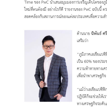
Time ของ PwC นำเสนอมุมมองการเจริญเติบโตของภูมิภาคผ
ใหม่ที่ตนต้องมี อย่างไรก็ดี รายงานของ PwC ฉบับนี้
สอดคล้องกับสถานการณ์ของแต่ละประเทศเพื่อความสำเ
นิพันธ์ ศร
ด้านนาย
เสริมว่า
“ภูมิภาคเอเชียแปซ
เป็น 60% ของประชาก
ความท้าทายทางเศรษฐ
เพื่อนำพาเศรษฐกิจ 
“แม้ว่าเอเชียแปซิฟ
ปฏิบัติก็จะช่วยให้
ทางเศรษฐกิจระดับภ