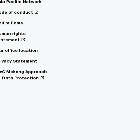
sia Pacific Network
ode of conduct
all of Fame
uman rights
tatement
ur office location
rivacy Statement
wC Mekong Approach
o Data Protection