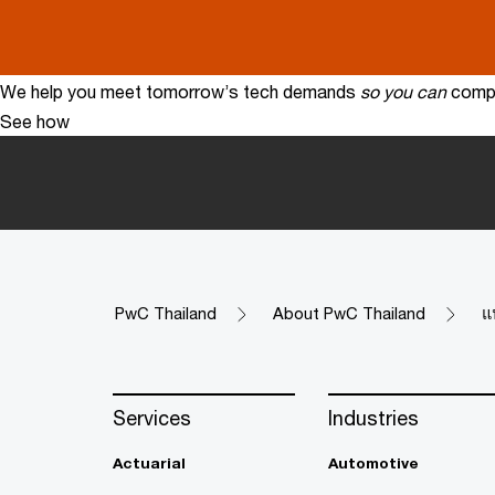
We help you meet tomorrow’s tech demands
so you can
compe
See how
PwC Thailand
About PwC Thailand
แ
Services
Industries
Actuarial
Automotive