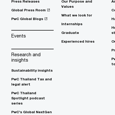
Press Releases
Our Purpose and
A
Values
Global Press Room
C
What we look for
PwC Global Blogs
H
Internships
H
Graduate
s
Events
Experienced hires
O
P
Research and
P
insights
t
Sustainability insights
PwC Thailand Tax and
legal alert
PwC Thailand
Spotlight podcast
series
PwC’s Global NextGen