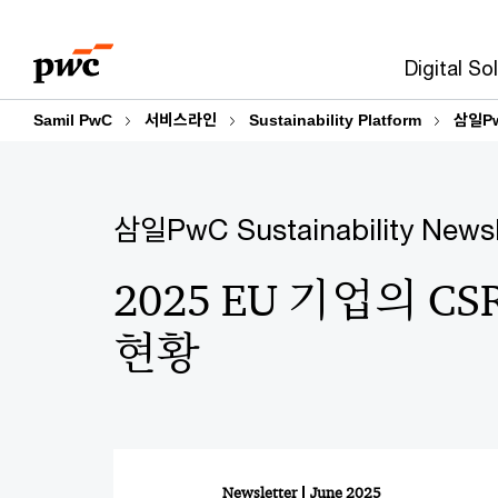
Skip
Skip
to
to
Digital So
content
footer
Samil PwC
서비스라인
Sustainability Platform
삼일PwC
삼일PwC Sustainability Newsle
2025 EU 기업의 C
현황
Newsletter
June 2025