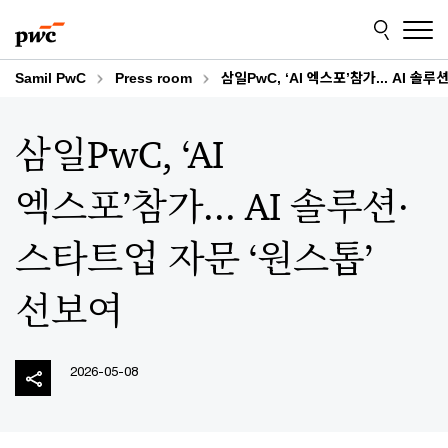
Skip
Skip
to
to
content
footer
Samil PwC
Press room
삼일PwC, ‘AI 엑스포’참가... AI 
삼일PwC, ‘AI
엑스포’참가... AI 솔루션·
스타트업 자문 ‘원스톱’
선보여
2026-05-08