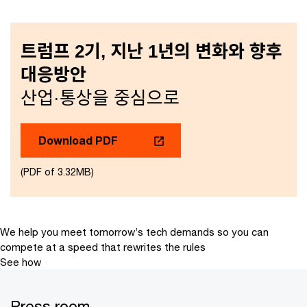
트럼프 2기, 지난 1년의 변화와 향후
대응방안
산업·통상을 중심으로
Download PDF
(PDF of 3.32MB)
We help you meet tomorrow’s tech demands
so you can
compete at a speed that rewrites the rules
See how
Press room